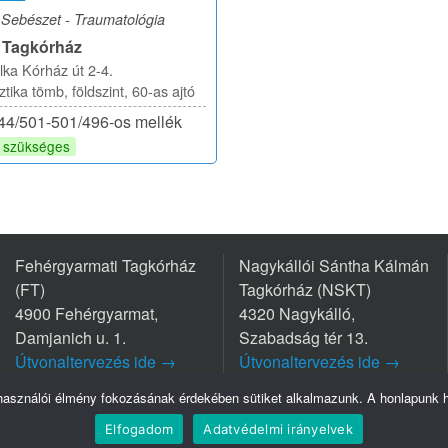
Sebészet - Traumatológia
i Tagkórház
ka Kórház út 2-4.
tika tömb, földszint, 60-as ajtó
-44/501-501/496-os mellék
m szükséges
Fehérgyarmati Tagkórház
Nagykállói Sántha Kálmán
(FT)
Tagkórház (NSKT)
4900 Fehérgyarmat,
4320 Nagykálló,
Damjanich u. 1.
Szabadság tér 13.
Útvonaltervezés ide →
Útvonaltervezés ide →
Tel.: +36 44/511-111
Tel.: +36 42/563-800
lhasználói élmény fokozásának érdekében sütiket alkalmazunk. A honlapunk ha
Elfogadom
Adatvédelmi irányelvek
Szatmár-Bereg Vármegyei Oktatókórház © Minden jog fenntartva - 2026.
Adatvédelem
I