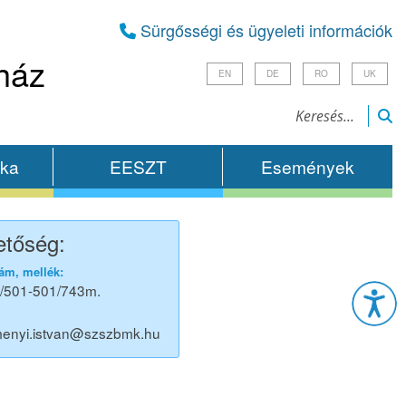
Sürgősségi és ügyeleti információk
ház
EN
DE
RO
UK
ika
EESZT
Események
etőség:
Esz
ám, mellék:
/501-501/743m.
menyi.istvan@szszbmk.hu