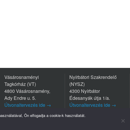
Vásárosnaményi
Nyírbátori Szakrendelő
Tagkórház (VT)
(NYSZ)
4800 Vásárosnamény,
4300 Nyírbátor
Ady Endre u. 5.
Édesanyák útja 1/a.
Útvonaltervezés ide →
Útvonaltervezés ide →
Tel.: +36 45/570-770
Tel.: +36 42/281-711
sználatával, Ön elfogadja a cookie-k használatát.
mpresszum