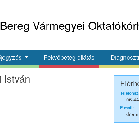
Bereg Vármegyei Oktatókór
őjegyzés
Fekvőbeteg ellátás
Diagnoszt
 István
Elérh
Telefonsz
06-44
E-mail:
dr.er