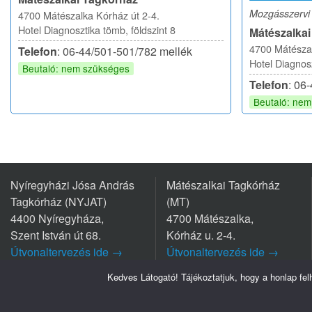
Mozgásszervi 
4700 Mátészalka Kórház út 2-4.
Hotel Diagnosztika tömb, földszint 8
Mátészalka
4700 Mátészal
Telefon
: 06-44/501-501/782 mellék
Hotel Diagnosz
Beutaló: nem szükséges
Telefon
: 06
Beutaló: ne
Nyíregyházi Jósa András
Mátészalkai Tagkórház
Tagkórház (NYJAT)
(MT)
4400 Nyíregyháza,
4700 Mátészalka,
Szent István út 68.
Kórház u. 2-4.
Útvonaltervezés ide →
Útvonaltervezés ide →
Tel.: +36 42/599 700
Tel.: +36 44/501-501
Kedves Látogató! Tájékoztatjuk, hogy a honlap fe
Szabolcs-