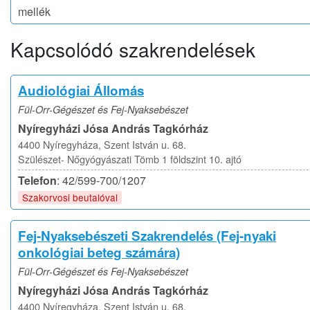
mellék
Kapcsolódó szakrendelések
Audiológiai Állomás
Fül-Orr-Gégészet és Fej-Nyaksebészet
Nyíregyházi Jósa András Tagkórház
4400 Nyíregyháza, Szent István u. 68.
Szülészet- Nőgyógyászati Tömb 1 földszint 10. ajtó
Telefon
: 42/599-700/1207
Szakorvosi beutalóval
Fej-Nyaksebészeti Szakrendelés (Fej-nyaki
onkológiai beteg számára)
Fül-Orr-Gégészet és Fej-Nyaksebészet
Nyíregyházi Jósa András Tagkórház
4400 Nyíregyháza, Szent István u. 68.