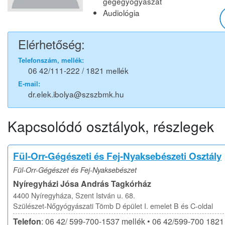
gégegyógyászat
Audiológia
Elérhetőség:
Telefonszám, mellék:
06 42/111-222 / 1821 mellék
E-mail:
dr.elek.ibolya@szszbmk.hu
Kapcsolódó osztályok, részlegek
Fül-Orr-Gégészeti és Fej-Nyaksebészeti Osztály
Fül-Orr-Gégészet és Fej-Nyaksebészet
Nyíregyházi Jósa András Tagkórház
4400 Nyíregyháza, Szent István u. 68.
Szülészet-Nőgyógyászati Tömb D épület I. emelet B és C-oldal
Telefon
: 06 42/ 599-700-1537 mellék • 06 42/599-700 1821