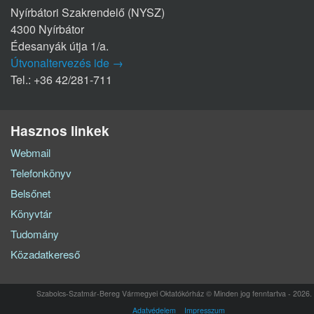
Nyírbátori Szakrendelő (NYSZ)
4300 Nyírbátor
Édesanyák útja 1/a.
Útvonaltervezés ide →
Tel.: +36 42/281-711
Hasznos linkek
Webmail
Telefonkönyv
Belsőnet
Könyvtár
Tudomány
Közadatkereső
Szabolcs-Szatmár-Bereg Vármegyei Oktatókórház © Minden jog fenntartva - 2026.
Adatvédelem
Impresszum