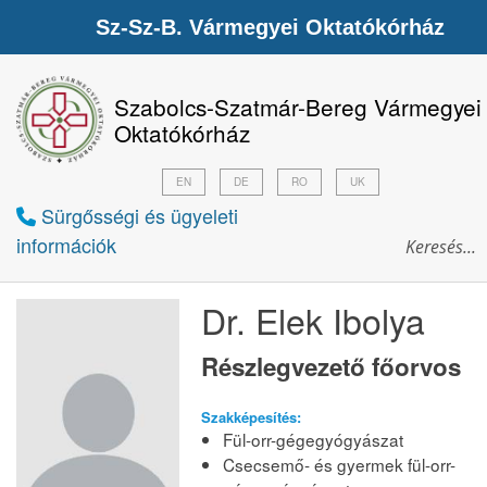
Sz-Sz-B. Vármegyei Oktatókórház
Szabolcs-Szatmár-Bereg Vármegyei
Oktatókórház
EN
DE
RO
UK
Sürgősségi és ügyeleti
információk
Dr. Elek Ibolya
Részlegvezető főorvos
Szakképesítés:
Fül-orr-gégegyógyászat
Csecsemő- és gyermek fül-orr-