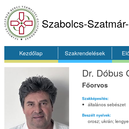
Szabolcs-Szatmár-
Kezdőlap
Szakrendelések
El
Dr. Dóbus 
Főorvos
Szakképesítés:
általános sebészet
Beszélt nyelvek:
orosz; ukrán; lengye