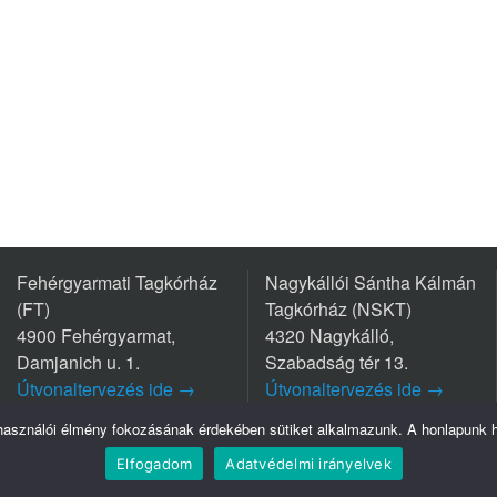
Fehérgyarmati Tagkórház
Nagykállói Sántha Kálmán
(FT)
Tagkórház (NSKT)
4900 Fehérgyarmat,
4320 Nagykálló,
Damjanich u. 1.
Szabadság tér 13.
Útvonaltervezés ide →
Útvonaltervezés ide →
Tel.: +36 44/511-111
Tel.: +36 42/563-800
lhasználói élmény fokozásának érdekében sütiket alkalmazunk. A honlapunk ha
Elfogadom
Adatvédelmi irányelvek
Szatmár-Bereg Vármegyei Oktatókórház © Minden jog fenntartva - 2026.
Adatvédelem
I