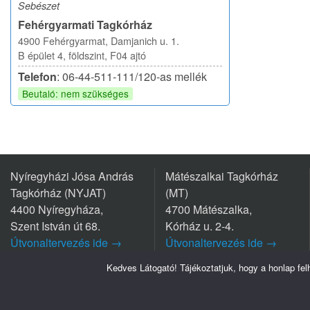
Sebészet
Fehérgyarmati Tagkórház
4900 Fehérgyarmat, Damjanich u. 1.
B épület 4, földszint, F04 ajtó
Telefon
: 06-44-511-111/120-as mellék
Beutaló: nem szükséges
Nyíregyházi Jósa András
Mátészalkai Tagkórház
Tagkórház (NYJAT)
(MT)
4400 Nyíregyháza,
4700 Mátészalka,
Szent István út 68.
Kórház u. 2-4.
Útvonaltervezés ide →
Útvonaltervezés ide →
Tel.: +36 42/599 700
Tel.: +36 44/501-501
Kedves Látogató! Tájékoztatjuk, hogy a honlap fe
Szabolcs-