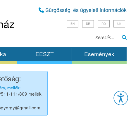
Sürgősségi és ügyeleti információk
ház
EN
DE
RO
UK
ika
EESZT
Események
etőség:
Esz
ám, mellék:
/511-111/809 mellék
sgyorgy@gmail.com