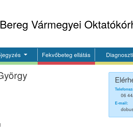
Bereg Vármegyei Oktatókór
őjegyzés
Fekvőbeteg ellátás
Diagnoszt
György
Elérh
Telefonsz
06 44
E-mail:
dobu
l