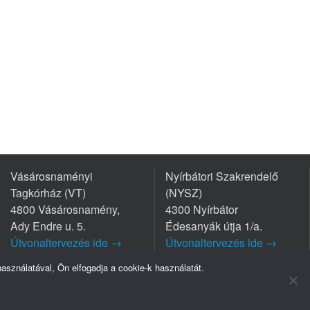
Vásárosnaményi
Nyírbátori Szakrendelő
Tagkórház (VT)
(NYSZ)
4800 Vásárosnamény,
4300 Nyírbátor
Ady Endre u. 5.
Édesanyák útja 1/a.
Útvonaltervezés ide →
Útvonaltervezés ide →
Tel.: +36 45/570-770
Tel.: +36 42/281-711
sználatával, Ön elfogadja a cookie-k használatát.
mpresszum