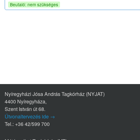
Beutaló: nem szükséges
Nyíregyházi Jósa András Tagkórház (NYJAT)
4400 Nyíregyháza,
Szent István út 68.
Útvonaltervezés ide →
Tel.: +36 42/599 700