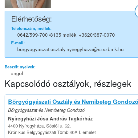
Elérhetőség:
Telefonszám, mellék:
0642/599-700 /8135 mellék; +3620/387-0070
E-mail:
borgyogyaszat.osztaly.nyiregyhaza@szszbmk.hu
Beszélt nyelvek:
angol
Kapcsolódó osztályok, részlegek
Bőrgyógyászati Osztály és Nemibeteg Gondoz
Bőrgyógyászat és Nemibeteg Gondozó
Nyíregyházi Jósa András Tagkórház
4400 Nyíregyháza, Sóstói u. 62.
Krónikus Belgyógyászati Tömb 40A I. emelet