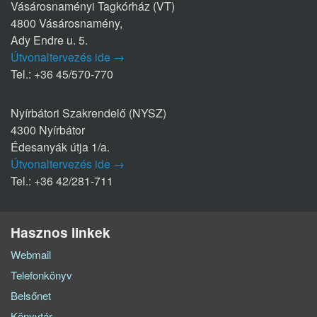
Vásárosnaményi Tagkórház (VT)
4800 Vásárosnamény,
Ady Endre u. 5.
Útvonaltervezés ide →
Tel.: +36 45/570-770
Nyírbátori Szakrendelő (NYSZ)
4300 Nyírbátor
Édesanyák útja 1/a.
Útvonaltervezés ide →
Tel.: +36 42/281-711
Hasznos linkek
Webmail
Telefonkönyv
Belsőnet
Könyvtár