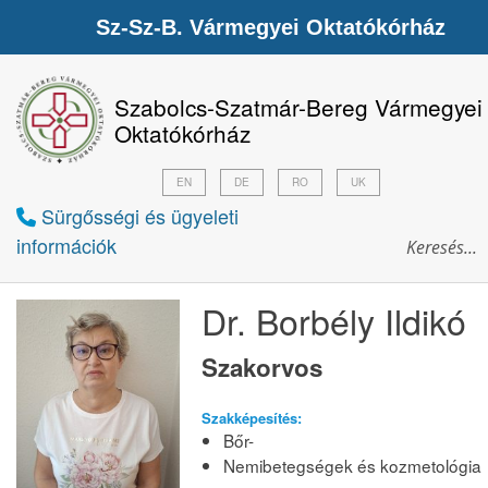
Sz-Sz-B. Vármegyei Oktatókórház
Szabolcs-Szatmár-Bereg Vármegyei
Oktatókórház
EN
DE
RO
UK
Sürgősségi és ügyeleti
információk
Dr. Borbély Ildikó
Szakorvos
Szakképesítés:
Bőr-
Nemibetegségek és kozmetológia