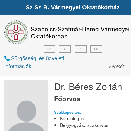
Sz-Sz-B. Vármegyei Oktatókórház
Szabolcs-Szatmár-Bereg Vármegyei
Oktatókórház
EN
DE
RO
UK
Sürgősségi és ügyeleti
információk
Dr. Béres Zoltán
Főorvos
Szakképesítés:
Kardiológus
Belgyógyász szakorvos