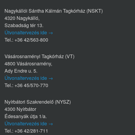
Nagykállói Sántha Kálmán Tagkórház (NSKT)
4320 Nagykálló,
Szabadság tér 13.
Útvonaltervezés ide →
Tel.: +36 42/563-800
Vásárosnaményi Tagkórház (VT)
4800 Vásárosnamény,
Ady Endre u. 5.
Útvonaltervezés ide →
Tel.: +36 45/570-770
Nyírbátori Szakrendelő (NYSZ)
4300 Nyírbátor
Édesanyák útja 1/a.
Útvonaltervezés ide →
Tel.: +36 42/281-711