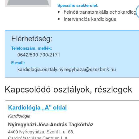
Speciális szakterület:
Felnőtt transtorakális echokardiogr
Intervenciós kardiológus
Elérhetőség:
Telefonszám, mellék:
0642/599-700/2171
E-mail:
kardiologia.osztaly.nyiregyhaza@szszbmk.hu
Kapcsolódó osztályok, részlegek
Kardiológia „A” oldal
Kardiológia
Nyíregyházi Jósa András Tagkórház
4400 Nyíregyháza, Szent I. u. 68.
CardioVascularis Centrum I. A