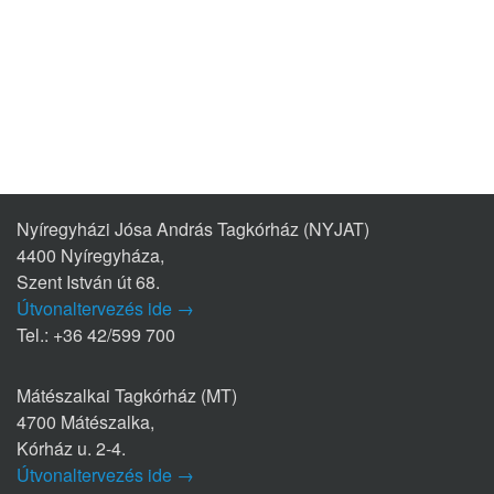
Nyíregyházi Jósa András Tagkórház (NYJAT)
4400 Nyíregyháza,
Szent István út 68.
Útvonaltervezés ide →
Tel.: +36 42/599 700
Mátészalkai Tagkórház (MT)
4700 Mátészalka,
Kórház u. 2-4.
Útvonaltervezés ide →