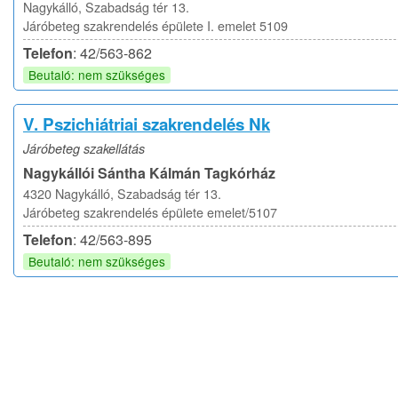
Nagykálló, Szabadság tér 13.
Járóbeteg szakrendelés épülete I. emelet 5109
Telefon
: 42/563-862
Beutaló: nem szükséges
V. Pszichiátriai szakrendelés Nk
Járóbeteg szakellátás
Nagykállói Sántha Kálmán Tagkórház
4320 Nagykálló, Szabadság tér 13.
Járóbeteg szakrendelés épülete emelet/5107
Telefon
: 42/563-895
Beutaló: nem szükséges