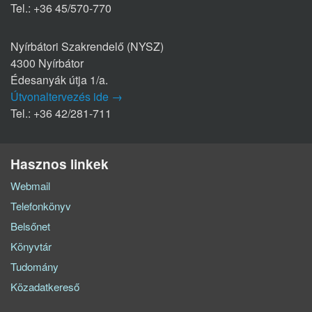
Tel.: +36 45/570-770
Nyírbátori Szakrendelő (NYSZ)
4300 Nyírbátor
Édesanyák útja 1/a.
Útvonaltervezés ide →
Tel.: +36 42/281-711
Hasznos linkek
Webmail
Telefonkönyv
Belsőnet
Könyvtár
Tudomány
Közadatkereső