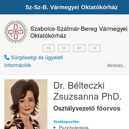
Sz-Sz-B. Vármegyei Oktatókórház
Szabolcs-Szatmár-Bereg Vármegyei
Oktatókórház
EN
DE
RO
UK
Sürgősségi és ügyeleti
információk
Dr. Bélteczki
Zsuzsanna PhD.
Osztályvezető főorvos
Szakképesítés:
Pszichoterápia