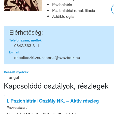
Pszichiátria
Pszichiátriai rehabilitáció
Addiktológia
Elérhetőség:
Telefonszám, mellék:
0642/563-811
E-mail:
dr.belteczki.zsuzsanna@szszbmk.hu
Beszélt nyelvek:
angol
Kapcsolódó osztályok, részlegek
I. Pszichiátriai Osztály NK. – Aktív részleg
Pszichiátria I.