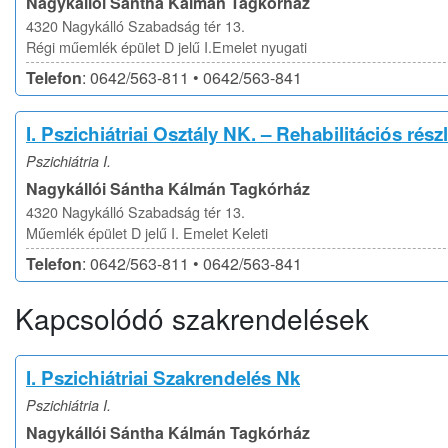
Nagykállói Sántha Kálmán Tagkórház
4320 Nagykálló Szabadság tér 13.
Régi műemlék épület D jelű I.Emelet nyugati
Telefon
: 0642/563-811 • 0642/563-841
I. Pszichiátriai Osztály NK. – Rehabilitációs rész
Pszichiátria I.
Nagykállói Sántha Kálmán Tagkórház
4320 Nagykálló Szabadság tér 13.
Műemlék épület D jelű I. Emelet Keleti
Telefon
: 0642/563-811 • 0642/563-841
Kapcsolódó szakrendelések
I. Pszichiátriai Szakrendelés Nk
Pszichiátria I.
Nagykállói Sántha Kálmán Tagkórház