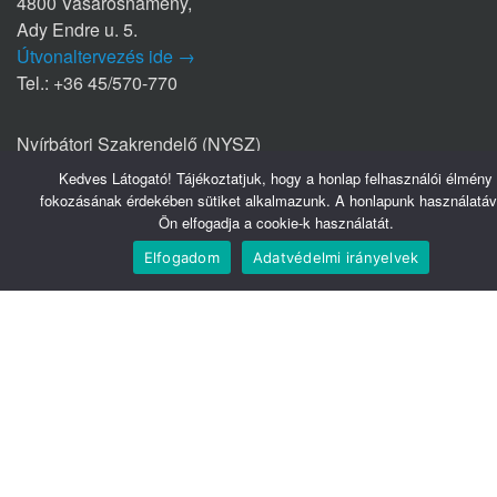
4800 Vásárosnamény,
Ady Endre u. 5.
Útvonaltervezés ide →
Tel.: +36 45/570-770
Nyírbátori Szakrendelő (NYSZ)
4300 Nyírbátor
Kedves Látogató! Tájékoztatjuk, hogy a honlap felhasználói élmény
Édesanyák útja 1/a.
fokozásának érdekében sütiket alkalmazunk. A honlapunk használatáv
Útvonaltervezés ide →
Ön elfogadja a cookie-k használatát.
Tel.: +36 42/281-711
Elfogadom
Adatvédelmi irányelvek
Hasznos linkek
Webmail
Telefonkönyv
Belsőnet
Könyvtár
Tudomány