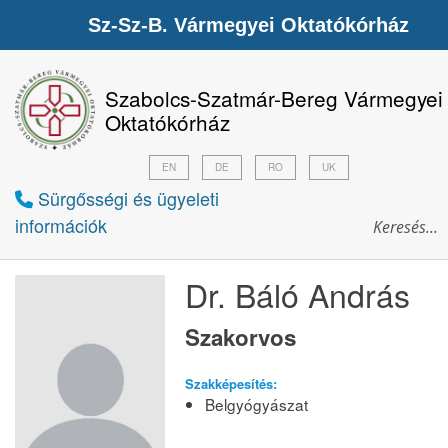
Sz-Sz-B. Vármegyei Oktatókórház
Szabolcs-Szatmár-Bereg Vármegyei
Oktatókórház
EN
DE
RO
UK
Sürgősségi és ügyeleti
információk
Dr. Báló András
Szakorvos
Szakképesítés:
Belgyógyászat