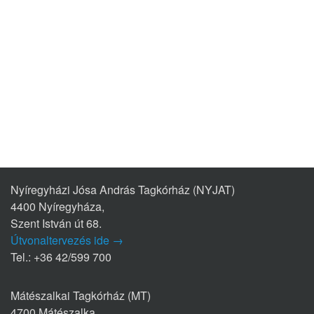
Nyíregyházi Jósa András Tagkórház (NYJAT)
4400 Nyíregyháza,
Szent István út 68.
Útvonaltervezés ide →
Tel.: +36 42/599 700
Mátészalkai Tagkórház (MT)
4700 Mátészalka,