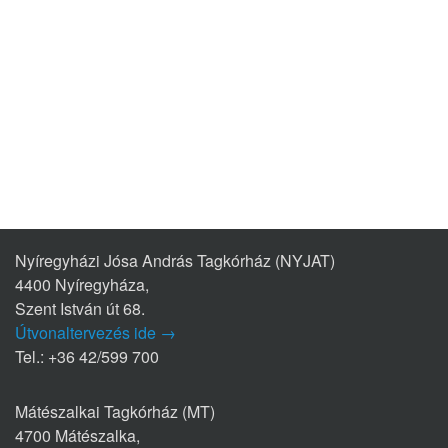
Nyíregyházi Jósa András Tagkórház (NYJAT)
4400 Nyíregyháza,
Szent István út 68.
Útvonaltervezés ide →
Tel.: +36 42/599 700
Mátészalkai Tagkórház (MT)
4700 Mátészalka,