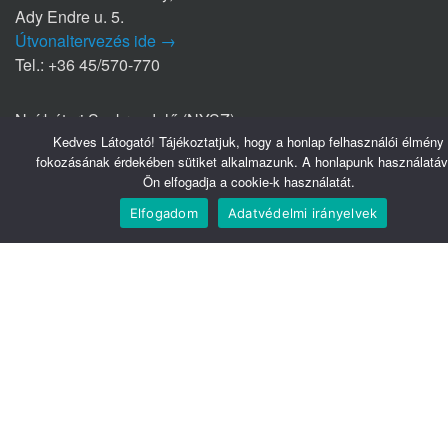
Ady Endre u. 5.
Útvonaltervezés ide →
Tel.: +36 45/570-770
Nyírbátori Szakrendelő (NYSZ)
4300 Nyírbátor
Kedves Látogató! Tájékoztatjuk, hogy a honlap felhasználói élmény
fokozásának érdekében sütiket alkalmazunk. A honlapunk használatáv
Édesanyák útja 1/a.
Ön elfogadja a cookie-k használatát.
Útvonaltervezés ide →
Tel.: +36 42/281-711
Elfogadom
Adatvédelmi irányelvek
Hasznos linkek
Webmail
Telefonkönyv
Belsőnet
Könyvtár
Tudomány