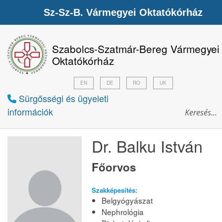
Sz-Sz-B. Vármegyei Oktatókórház
Szabolcs-Szatmár-Bereg Vármegyei
Oktatókórház
EN
DE
RO
UK
Sürgősségi és ügyeleti
információk
Dr. Balku István
Főorvos
Szakképesítés:
Belgyógyászat
Nephrológia