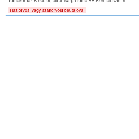
Tömbkórház B épület, citromsárga tömb BB.F.09 földszint 9.
Háziorvosi vagy szakorvosi beutalóval