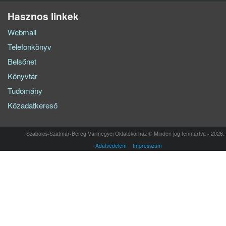
Hasznos linkek
Webmail
Telefonkönyv
Belsőnet
Könyvtár
Tudomány
Közadatkereső
Szabolcs-Szatmár-Bereg Vármegyei Oktatókórház © Minden jog fenntartva - 2026.
Adatvédelem
Impresszum