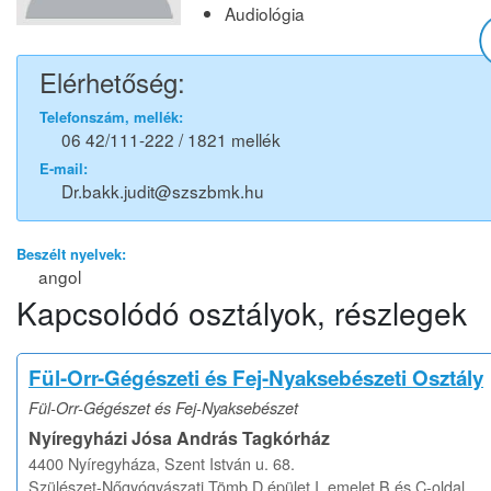
Audiológia
Elérhetőség:
Telefonszám, mellék:
06 42/111-222 / 1821 mellék
E-mail:
Dr.bakk.judit@szszbmk.hu
Beszélt nyelvek:
angol
Kapcsolódó osztályok, részlegek
Fül-Orr-Gégészeti és Fej-Nyaksebészeti Osztály
Fül-Orr-Gégészet és Fej-Nyaksebészet
Nyíregyházi Jósa András Tagkórház
4400 Nyíregyháza, Szent István u. 68.
Szülészet-Nőgyógyászati Tömb D épület I. emelet B és C-oldal