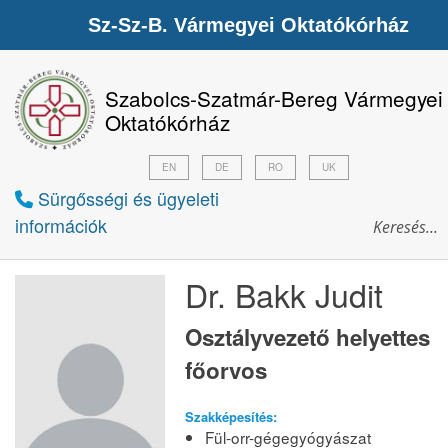
Sz-Sz-B. Vármegyei Oktatókórház
Szabolcs-Szatmár-Bereg Vármegyei
Oktatókórház
EN
DE
RO
UK
Sürgősségi és ügyeleti
információk
Dr. Bakk Judit
Osztályvezető helyettes
főorvos
Szakképesítés:
Fül-orr-gégegyógyászat