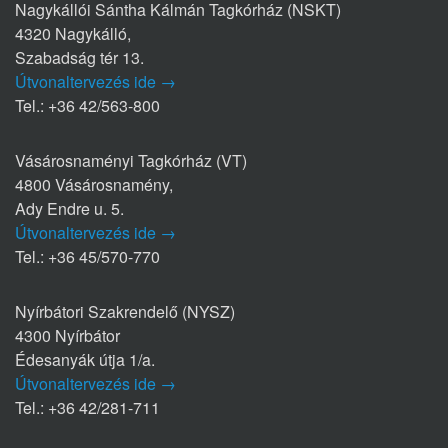
Nagykállói Sántha Kálmán Tagkórház (NSKT)
4320 Nagykálló,
Szabadság tér 13.
Útvonaltervezés ide →
Tel.: +36 42/563-800
Vásárosnaményi Tagkórház (VT)
4800 Vásárosnamény,
Ady Endre u. 5.
Útvonaltervezés ide →
Tel.: +36 45/570-770
Nyírbátori Szakrendelő (NYSZ)
4300 Nyírbátor
Édesanyák útja 1/a.
Útvonaltervezés ide →
Tel.: +36 42/281-711