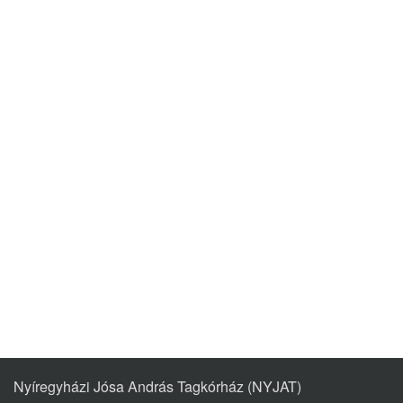
Nyíregyházi Jósa András Tagkórház (NYJAT)