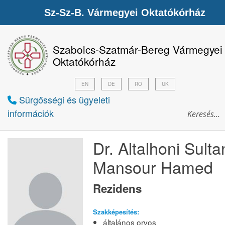
Sz-Sz-B. Vármegyei Oktatókórház
Szabolcs-Szatmár-Bereg Vármegyei
Oktatókórház
EN
DE
RO
UK
Sürgősségi és ügyeleti
információk
Dr. Altalhoni Sulta
Mansour Hamed
Rezidens
Szakképesítés:
általános orvos