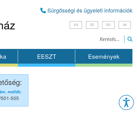
Sürgősségi és ügyeleti információk
ház
EN
DE
RO
UK
ika
EESZT
Események
etőség:
Esz
ám, mellék:
/501-505