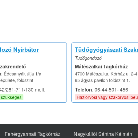
ozó Nyírbátor
Tüdőgyógyászati Szak
Tüdőgondozó
Szakrendelő
Mátészalkai Tagkórház
r, Édesanyák útja 1/a
4700 Mátészalka, Kórház u. 2-4
pülete, földszint
65 ágyas pavilon földszint 1.
-42/281-711/130 mell.
Telefon
: 06-44-501- 456
m szükséges
Háziorvosi vagy szakorvosi beu
Fehérgyarmati Tagkórház
Nagykállói Sántha Kálmán