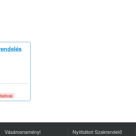
rendelés
talóval
Vásárosnaményi
Nyírbátori Szakrendelő