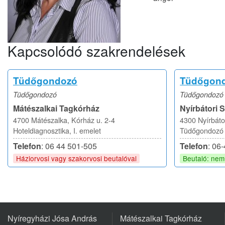
Kapcsolódó szakrendelések
Tüdőgondozó
Tüdőgond
Tüdőgondozó
Tüdőgondozó
Mátészalkai Tagkórház
Nyírbátori 
4700 Mátészalka, Kórház u. 2-4
4300 Nyírbáto
Hoteldiagnosztika, I. emelet
Tüdőgondozó é
Telefon
: 06 44 501-505
Telefon
: 06
Háziorvosi vagy szakorvosi beutalóval
Beutaló: ne
Nyíregyházi Jósa András
Mátészalkai Tagkórház