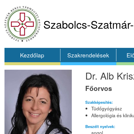
Szabolcs-Szatmár-
Kezdőlap
Szakrendelések
El
Dr. Alb Kris
Főorvos
Szakképesítés:
Tüdőgyógyász
Allergológia és klini
Beszélt nyelvek:
angol