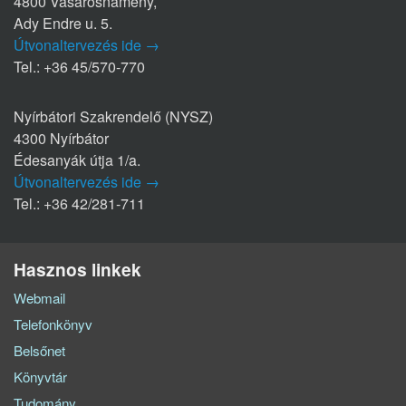
4800 Vásárosnamény,
Ady Endre u. 5.
Útvonaltervezés ide →
Tel.: +36 45/570-770
Nyírbátori Szakrendelő (NYSZ)
4300 Nyírbátor
Édesanyák útja 1/a.
Útvonaltervezés ide →
Tel.: +36 42/281-711
Hasznos linkek
Webmail
Telefonkönyv
Belsőnet
Könyvtár
Tudomány