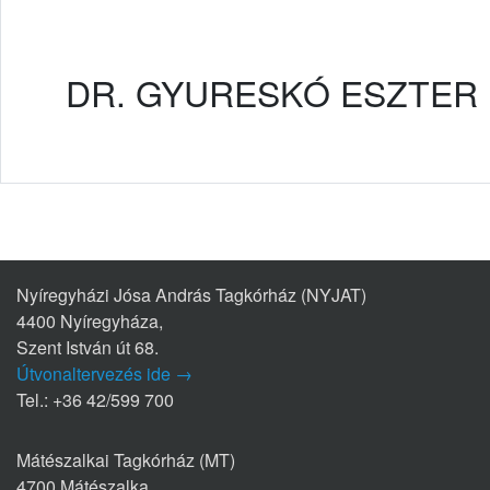
DR. GYURESKÓ ESZTER
Nyíregyházi Jósa András Tagkórház (NYJAT)
4400 Nyíregyháza,
Szent István út 68.
Útvonaltervezés ide →
Tel.: +36 42/599 700
Mátészalkai Tagkórház (MT)
4700 Mátészalka,