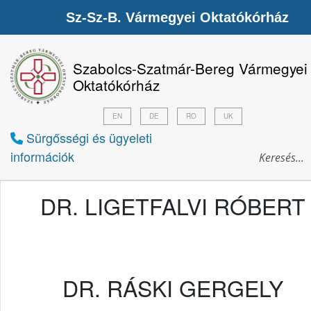
Sz-Sz-B. Vármegyei Oktatókórház
Szabolcs-Szatmár-Bereg Vármegyei
Oktatókórház
EN
DE
RO
UK
Sürgősségi és ügyeleti
információk
DR. LIGETFALVI RÓBERT
DR. RÁSKI GERGELY