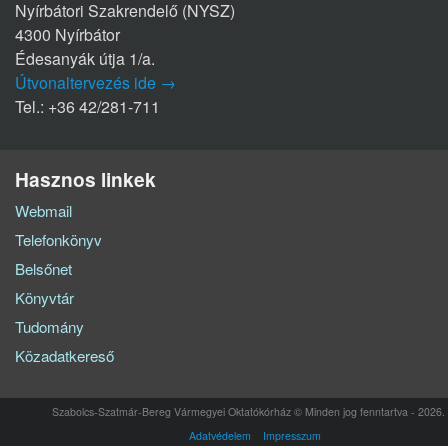
Nyírbátori Szakrendelő (NYSZ)
4300 Nyírbátor
Édesanyák útja 1/a.
Útvonaltervezés ide →
Tel.: +36 42/281-711
Hasznos linkek
Webmail
Telefonkönyv
Belsőnet
Könyvtár
Tudomány
Közadatkereső
Szabolcs-Szatmár-Bereg Vármegyei Oktatókórház © Minden jog fenntartva - 2026.
Adatvédelem
Impresszum