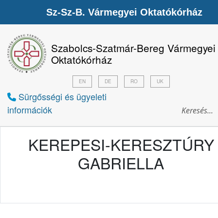
Sz-Sz-B. Vármegyei Oktatókórház
Szabolcs-Szatmár-Bereg Vármegyei
Oktatókórház
EN
DE
RO
UK
Sürgősségi és ügyeleti
információk
KEREPESI-KERESZTÚRY
GABRIELLA