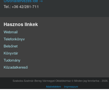
Útvonaltervezés ide →
Tel.: +36 42/281-711
Hasznos linkek
Webmail
Telefonkönyv
Belsőnet
Könyvtár
Tudomány
Közadatkereső
Szabolcs-Szatmár-Bereg Vármegyei Oktatókórház © Minden jog fenntartva - 2026.
Adatvédelem
Impresszum