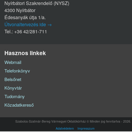
Nyírbátori Szakrendelő (NYSZ)
4300 Nyírbátor
Édesanyák útja 1/a.
Útvonaltervezés ide →
Tel.: +36 42/281-711
Hasznos linkek
Webmail
Telefonkönyv
Belsőnet
Könyvtár
Tudomány
Közadatkereső
Szabolcs-Szatmár-Bereg Vármegyei Oktatókórház © Minden jog fenntartva - 2026.
Adatvédelem
Impresszum