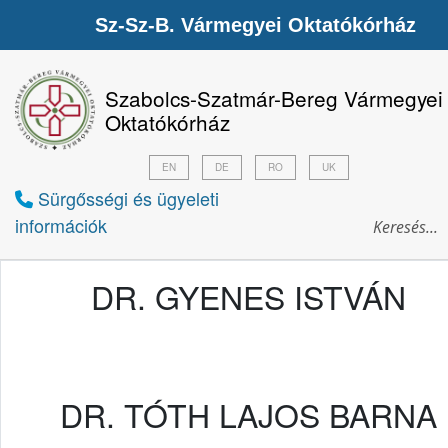
Sz-Sz-B. Vármegyei Oktatókórház
Szabolcs-Szatmár-Bereg Vármegyei
Oktatókórház
EN
DE
RO
UK
Sürgősségi és ügyeleti
információk
DR. GYENES ISTVÁN
DR. TÓTH LAJOS BARNA