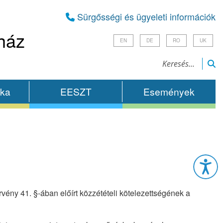
Sürgősségi és ügyeleti információk
ház
EN
DE
RO
UK
ika
EESZT
Események
Esz
vény 41. §-ában előírt közzétételi kötelezettségének a