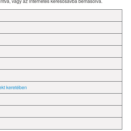
tintva, vagy az internetes keresősávba bemásolva.
ekt keretében