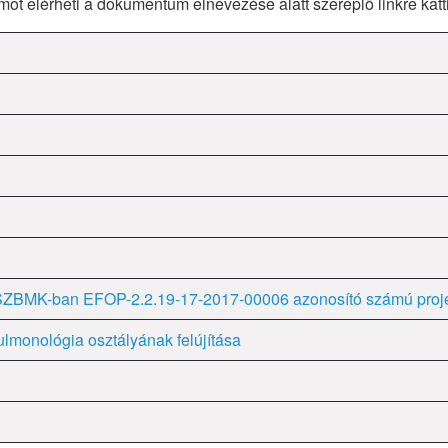
mot elérheti a dokumentum elnevezése alatt szereplő linkre kat
 SZSZBMK-ban EFOP-2.2.19-17-2017-00006 azonosító számú proj
pulmonológia osztályának felújítása