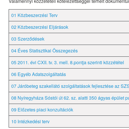
Valamennyi közzétételi kötelezettséggel terhelt dokumentu
01 Közbeszerzési Terv
02 Közbeszerzési Eljárások
03 Szerződések
04 Éves Statisztikai Összegezés
05 2011. évi CXII. tv. 3. mell. 8.pontja szerinti közzététel
06 Egyéb Adatszolgáltatás
07 Járóbeteg szakellátó szolgáltatások fejlesztése az
08 Nyíregyháza Sóstói út 62. sz. alatti 350 ágyas épület 
09 Előzetes piaci konzultációk
10 Intézkedési terv