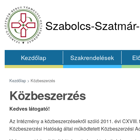
Szabolcs-Szatmár-
Kezdőlap
Szakrendelések
El
Kezdőlap >
Közbeszerzés
Közbeszerzés
Kedves látogató!
Az Intézmény a közbeszerzésekről szóló 2011. évi CXVIII. t
Közbeszerzési Hatóság által működtetett Közbeszerzési Ad