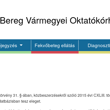
Bereg Vármegyei Oktatókór
őjegyzés
Fekvőbeteg ellátás
Diagnoszt
örvény 31. §-ában, közbeszerzésekről szóló 2015 évi CXLIII. tör
atbázisban tesz eleget.