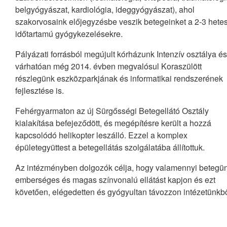
belgyógyászat, kardiológia, ideggyógyászat), ahol
szakorvosaink előjegyzésbe veszik betegeinket a 2-3 hete
időtartamú gyógykezelésekre.
Pályázati forrásból megújult kórházunk Intenzív osztálya és
várhatóan még 2014. évben megvalósul Koraszülött
részlegünk eszközparkjának és informatikai rendszerének
fejlesztése is.
Fehérgyarmaton az új Sürgősségi Betegellátó Osztály
kialakítása befejeződött, és megépítésre került a hozzá
kapcsolódó helikopter leszálló. Ezzel a komplex
épületegyüttest a betegellátás szolgálatába állítottuk.
Az intézményben dolgozók célja, hogy valamennyi betegü
emberséges és magas színvonalú ellátást kapjon és ezt
követően, elégedetten és gyógyultan távozzon intézetünkbő