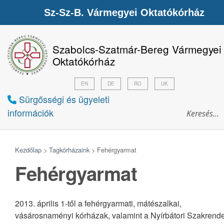
Sz-Sz-B. Vármegyei Oktatókórház
Szabolcs-Szatmár-Bereg Vármegyei
Oktatókórház
EN
DE
RO
UK
Sürgősségi és ügyeleti
információk
Kezdőlap
>
Tagkórházaink
>
Fehérgyarmat
Fehérgyarmat
2013. április 1-től a fehérgyarmati, mátészalkai,
vásárosnaményi kórházak, valamint a Nyírbátori Szakrend