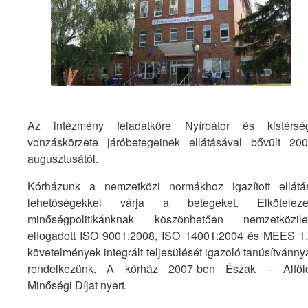
Az intézmény feladatköre Nyírbátor és kistérsé
vonzáskörzete járóbetegeinek ellátásával bővült 20
augusztusától.
Kórházunk a nemzetközi normákhoz igazított ellátá
lehetőségekkel várja a betegeket. Elkötelezet
minőségpolitikánknak köszönhetően nemzetközil
elfogadott ISO 9001:2008, ISO 14001:2004 és MEES 1
követelmények integrált teljesülését igazoló tanúsítvánny
rendelkezünk. A kórház 2007-ben Észak – Alföl
Minőségi Díjat nyert.