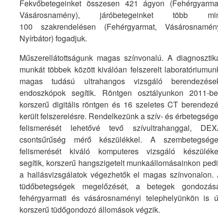
Fekvőbetegeinket összesen 421 ágyon (Fehérgyarma
Vásárosnamény), járóbetegeinket több min
100 szakrendelésen (Fehérgyarmat, Vásárosnamén
Nyírbátor) fogadjuk.
Műszerellátottságunk magas színvonalú. A diagnosztik
munkát többek között kiválóan felszerelt laboratóriumun
magas tudású ultrahangos vizsgáló berendezése
endoszkópok segítik. Röntgen osztályunkon 2011-b
korszerű digitális röntgen és 16 szeletes CT berendez
került felszerelésre. Rendelkezünk a szív- és érbetegség
felismerését lehetővé tevő szívultrahanggal, DE
csontsűrűség mérő készülékkel. A szembetegség
felismerését kiváló komputeres vizsgáló készülék
segítik, korszerű hangszigetelt munkaállomásainkon ped
a hallásvizsgálatok végezhetők el magas színvonalon.
tüdőbetegségek megelőzését, a betegek gondozás
fehérgyarmati és vásárosnaményi telephelyünkön is ú
korszerű tüdőgondozó állomások végzik.