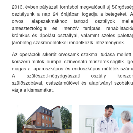
2013. évben pályázati forrásból megvalósult új Sürgőssé
osztályunk a nap 24 órájában fogadja a betegeket. 
orvosi alapszakmákhoz tartozó osztályok melle
anteszteziológiai és intenzív terápiás, rehabilitáció
krónikus és ápolási osztállyal, valamint széles palettá
járóbeteg-szakrendelőkkel rendelkezik intézményünk.
Az operációk sikerét orvosaink szakmai tudása mellett
korszerű műtők, európai színvonalú műszerek segítik. Ig
magas a laparoszkópos és endoszkópos műtétek szám
A szülészeti-nőgyógyászati osztály korszer
szülőszobával, császárműtővel és alapítványi szobákk
várja a kismamákat.