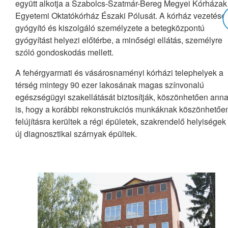
együtt alkotja a Szabolcs-Szatmár-Bereg Megyei Kórházak
Egyetemi Oktatókórház Északi Pólusát. A kórház vezetése,
gyógyító és kiszolgáló személyzete a betegközpontú
gyógyítást helyezi előtérbe, a minőségi ellátás, személyre
szóló gondoskodás mellett.
A fehérgyarmati és vásárosnaményi kórházi telephelyek a
térség mintegy 90 ezer lakosának magas színvonalú
egészségügyi szakellátását biztosítják, köszönhetően ann
is, hogy a korábbi rekonstrukciós munkáknak köszönhetőe
felújításra kerültek a régi épületek, szakrendelő helyiségek
új diagnosztikai szárnyak épültek.