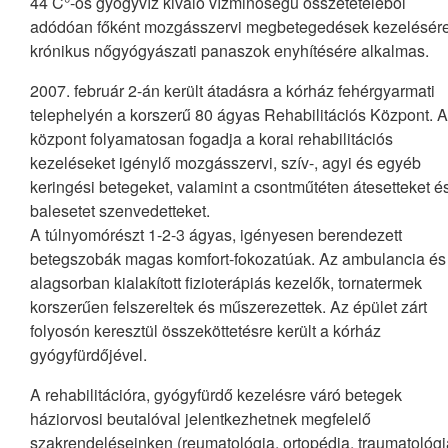
44 C°-os gyógyvíz kiváló vízminőségű összetételéből
adódóan főként mozgásszervi megbetegedések kezelésére
krónikus nőgyógyászati panaszok enyhítésére alkalmas.
2007. február 2-án került átadásra a kórház fehérgyarmati
telephelyén a korszerű 80 ágyas Rehabilitációs Központ. A
központ folyamatosan fogadja a korai rehabilitációs
kezeléseket igénylő mozgásszervi, szív-, agyi és egyéb
keringési betegeket, valamint a csontműtéten átesetteket é
balesetet szenvedetteket.
A túlnyomórészt 1-2-3 ágyas, igényesen berendezett
betegszobák magas komfort-fokozatúak. Az ambulancia és
alagsorban kialakított fizioterápiás kezelők, tornatermek
korszerűen felszereltek és műszerezettek. Az épület zárt
folyosón keresztül összeköttetésre került a kórház
gyógyfürdőjével.
A rehabilitációra, gyógyfürdő kezelésre váró betegek
háziorvosi beutalóval jelentkezhetnek megfelelő
szakrendeléseinken (reumatológia, ortopédia, traumatológi