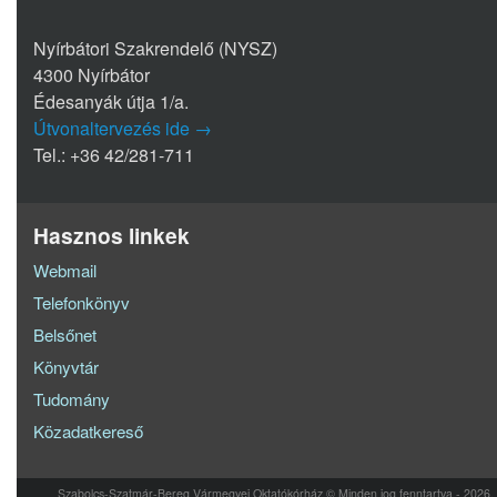
Nyírbátori Szakrendelő (NYSZ)
4300 Nyírbátor
Édesanyák útja 1/a.
Útvonaltervezés ide →
Tel.: +36 42/281-711
Hasznos linkek
Webmail
Telefonkönyv
Belsőnet
Könyvtár
Tudomány
Közadatkereső
Szabolcs-Szatmár-Bereg Vármegyei Oktatókórház © Minden jog fenntartva - 2026.