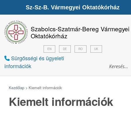
Sz-Sz-B. Vármegyei Oktatókórház
Szabolcs-Szatmár-Bereg Vármegyei
Oktatókórház
EN
DE
RO
UK
Sürgősségi és ügyeleti
információk
Kezdőlap >
Kiemelt információk
Kiemelt információk