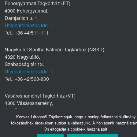
Fehérgyarmati Tagkórház (FT)
4900 Fehérgyarmat,
Damjanich u. 1.
Útvonaltervezés ide →
Tel.: +36 44/511-111
Nagykállói Sántha Kálmán Tagkórház (NSKT)
4320 Nagykálló,
Szabadság tér 13.
Útvonaltervezés ide →
Tel.: +36 42/563-800
Vásárosnaményi Tagkórház (VT)
4800 Vásárosnamény,
Ady Endre u. 5.
Kedves Látogató! Tájékoztatjuk, hogy a honlap felhasználói élmény
Útvonaltervezés ide →
fokozásának érdekében sütiket alkalmazunk. A honlapunk használatáv
Tel.: +36 45/570-770
Ön elfogadja a cookie-k használatát.