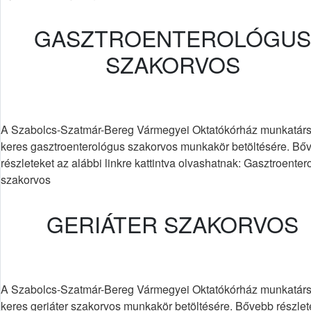
GASZTROENTEROLÓGUS
SZAKORVOS
A Szabolcs-Szatmár-Bereg Vármegyei Oktatókórház munkatárs
keres gasztroenterológus szakorvos munkakör betöltésére. Bő
részleteket az alábbi linkre kattintva olvashatnak: Gasztroente
szakorvos
GERIÁTER SZAKORVOS
A Szabolcs-Szatmár-Bereg Vármegyei Oktatókórház munkatárs
keres geriáter szakorvos munkakör betöltésére. Bővebb részlet