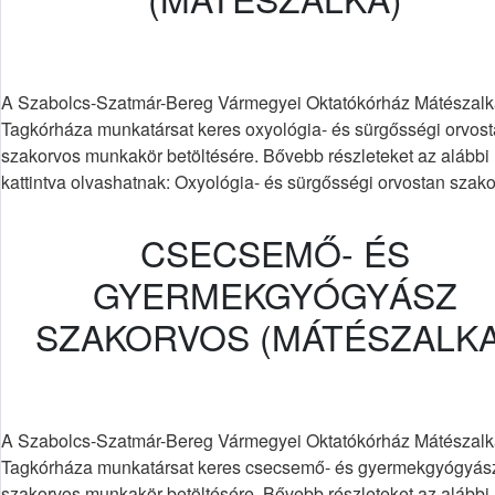
A Szabolcs-Szatmár-Bereg Vármegyei Oktatókórház Mátészalk
Tagkórháza munkatársat keres oxyológia- és sürgősségi orvos
szakorvos munkakör betöltésére. Bővebb részleteket az alábbi 
kattintva olvashatnak: Oxyológia- és sürgősségi orvostan szak
CSECSEMŐ- ÉS
GYERMEKGYÓGYÁSZ
SZAKORVOS (MÁTÉSZALKA
A Szabolcs-Szatmár-Bereg Vármegyei Oktatókórház Mátészalk
Tagkórháza munkatársat keres csecsemő- és gyermekgyógyás
szakorvos munkakör betöltésére. Bővebb részleteket az alábbi 