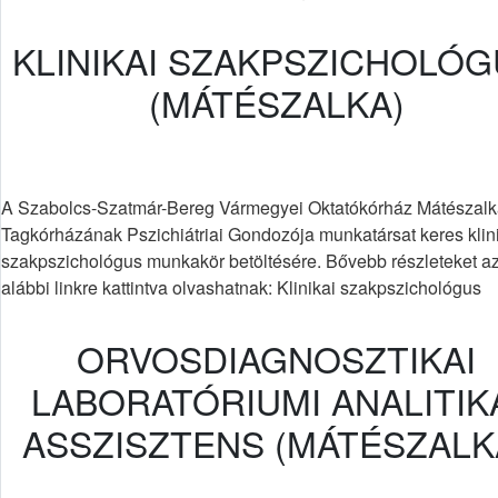
KLINIKAI SZAKPSZICHOLÓ
(MÁTÉSZALKA)
A Szabolcs-Szatmár-Bereg Vármegyei Oktatókórház Mátészalk
Tagkórházának Pszichiátriai Gondozója munkatársat keres klin
szakpszichológus munkakör betöltésére. Bővebb részleteket a
alábbi linkre kattintva olvashatnak: Klinikai szakpszichológus
ORVOSDIAGNOSZTIKAI
LABORATÓRIUMI ANALITIK
ASSZISZTENS (MÁTÉSZALK