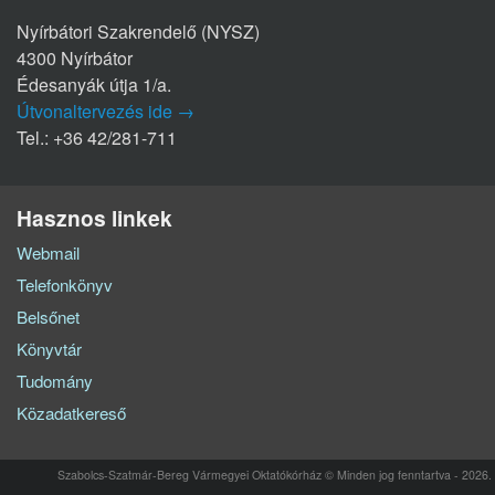
Nyírbátori Szakrendelő (NYSZ)
4300 Nyírbátor
Édesanyák útja 1/a.
Útvonaltervezés ide →
Tel.: +36 42/281-711
Hasznos linkek
Webmail
Telefonkönyv
Belsőnet
Könyvtár
Tudomány
Közadatkereső
Szabolcs-Szatmár-Bereg Vármegyei Oktatókórház © Minden jog fenntartva - 2026.