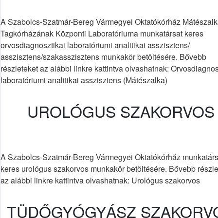
A Szabolcs-Szatmár-Bereg Vármegyei Oktatókórház Mátészalk
Tagkórházának Központi Laboratóriuma munkatársat keres
orvosdiagnosztikai laboratóriumi analitikai asszisztens/
asszisztens/szakasszisztens munkakör betöltésére. Bővebb
részleteket az alábbi linkre kattintva olvashatnak: Orvosdiagnos
laboratóriumi analitikai asszisztens (Mátészalka)
UROLÓGUS SZAKORVOS
A Szabolcs-Szatmár-Bereg Vármegyei Oktatókórház munkatárs
keres urológus szakorvos munkakör betöltésére. Bővebb részle
az alábbi linkre kattintva olvashatnak: Urológus szakorvos
TÜDŐGYÓGYÁSZ SZAKORV