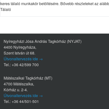
keres tálaló munkakör betöltésére. Bővebb részleteket az alább
Tálaló
Nyíregyházi Jósa András Tagkórház (NYJAT)
4400 Nyíregyháza,
Szent István út 68.
Útvonaltervezés ide →
Tel.: +36 42/599 700
Mátészalkai Tagkórház (MT)
4700 Mátészalka,
Kórház u. 2-4.
Útvonaltervezés ide →
Tel.: +36 44/501-501