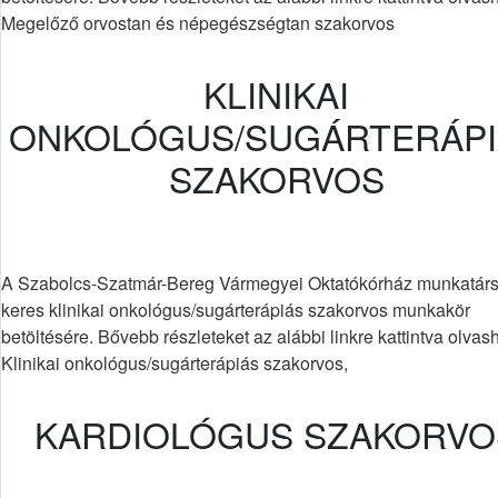
Megelőző orvostan és népegészségtan szakorvos
KLINIKAI
ONKOLÓGUS/SUGÁRTERÁPI
SZAKORVOS
A Szabolcs-Szatmár-Bereg Vármegyei Oktatókórház munkatárs
keres klinikai onkológus/sugárterápiás szakorvos munkakör
betöltésére. Bővebb részleteket az alábbi linkre kattintva olvas
Klinikai onkológus/sugárterápiás szakorvos,
KARDIOLÓGUS SZAKORVO