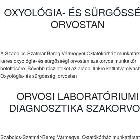
OXYOLÓGIA- ÉS SÜRGŐSSÉ
ORVOSTAN
A Szabolcs-Szatmár-Bereg Vármegyei Oktatókórház munkatárs
keres oxyológia- és sürgősségi orvostan szakorvos munkakör
betöltésére. Bővebb részleteket az alábbi linkre kattintva olvas
Oxyológia- és sürgősségi orvostan
ORVOSI LABORATÓRIUMI
DIAGNOSZTIKA SZAKORV
Szabolcs-Szatmár-Bereg Vármegyei Oktatókórház munkatársat