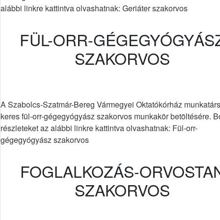
alábbi linkre kattintva olvashatnak: Geriáter szakorvos
FÜL-ORR-GÉGEGYÓGYÁS
SZAKORVOS
A Szabolcs-Szatmár-Bereg Vármegyei Oktatókórház munkatárs
keres fül-orr-gégegyógyász szakorvos munkakör betöltésére. 
részleteket az alábbi linkre kattintva olvashatnak: Fül-orr-
gégegyógyász szakorvos
FOGLALKOZÁS-ORVOSTA
SZAKORVOS