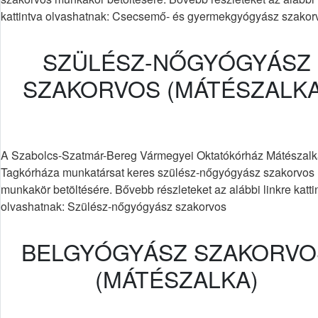
kattintva olvashatnak: Csecsemő- és gyermekgyógyász szakor
SZÜLÉSZ-NŐGYÓGYÁSZ
SZAKORVOS (MÁTÉSZALKA
A Szabolcs-Szatmár-Bereg Vármegyei Oktatókórház Mátészalk
Tagkórháza munkatársat keres szülész-nőgyógyász szakorvos
munkakör betöltésére. Bővebb részleteket az alábbi linkre katti
olvashatnak: Szülész-nőgyógyász szakorvos
BELGYÓGYÁSZ SZAKORVO
(MÁTÉSZALKA)