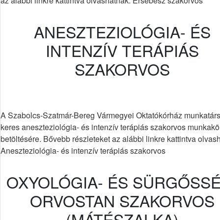
az alábbi linkre kattintva olvashatnak: Érsebész szakorvos
ANESZTEZIOLÓGIA- ÉS
INTENZÍV TERÁPIÁS
SZAKORVOS
A Szabolcs-Szatmár-Bereg Vármegyei Oktatókórház munkatárs
keres aneszteziológia- és intenzív terápiás szakorvos munkakö
betöltésére. Bővebb részleteket az alábbi linkre kattintva olvas
Aneszteziológia- és intenzív terápiás szakorvos
OXYOLÓGIA- ÉS SÜRGŐSSÉ
ORVOSTAN SZAKORVOS
(MÁTÉSZALKA)