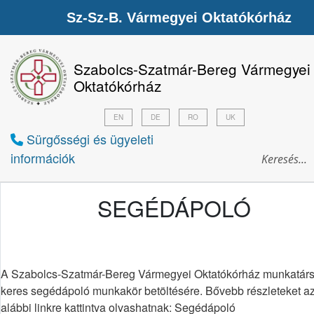
Sz-Sz-B. Vármegyei Oktatókórház
Szabolcs-Szatmár-Bereg Vármegyei
Oktatókórház
EN
DE
RO
UK
Sürgősségi és ügyeleti
információk
SEGÉDÁPOLÓ
A Szabolcs-Szatmár-Bereg Vármegyei Oktatókórház munkatárs
keres segédápoló munkakör betöltésére. Bővebb részleteket a
alábbi linkre kattintva olvashatnak: Segédápoló