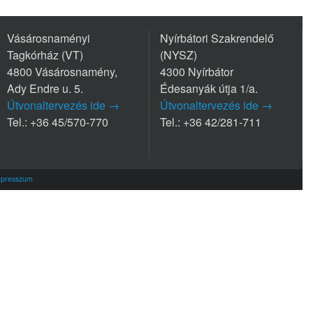
Vásárosnaményi
Nyírbátori Szakrendelő
Tagkórház (VT)
(NYSZ)
4800 Vásárosnamény,
4300 Nyírbátor
Ady Endre u. 5.
Édesanyák útja 1/a.
Útvonaltervezés ide →
Útvonaltervezés ide →
Tel.: +36 45/570-770
Tel.: +36 42/281-711
mpresszum