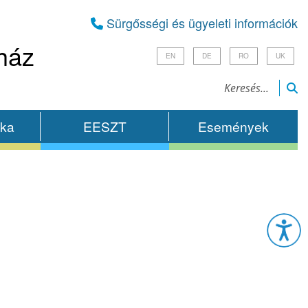
Sürgősségi és ügyeleti információk
ház
EN
DE
RO
UK
ika
EESZT
Események
Esz