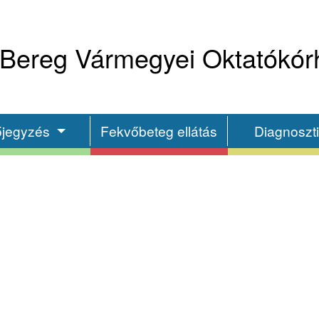
Bereg Vármegyei Oktatókór
őjegyzés
Fekvőbeteg ellátás
Diagnoszt