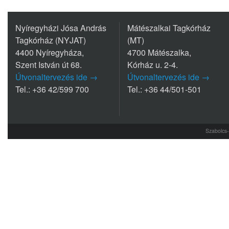
Nyíregyházi Jósa András
Mátészalkai Tagkórház
Tagkórház (NYJAT)
(MT)
4400 Nyíregyháza,
4700 Mátészalka,
Szent István út 68.
Kórház u. 2-4.
Útvonaltervezés ide →
Útvonaltervezés ide →
Tel.: +36 42/599 700
Tel.: +36 44/501-501
Szabolcs-