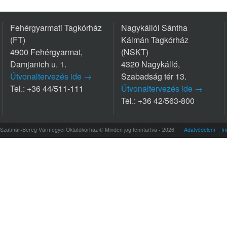
Fehérgyarmati Tagkórház
Nagykállói Sántha
(FT)
Kálmán Tagkórház
4900 Fehérgyarmat,
(NSKT)
Damjanich u. 1.
4320 Nagykálló,
Útvonaltervezés ide →
Szabadság tér 13.
Tel.: +36 44/511-111
Útvonaltervezés ide →
Tel.: +36 42/563-800
Szatmár-Bereg Vármegyei Oktatókórház © Minden jog fenntartva - 2026.
Adatvédelem
I