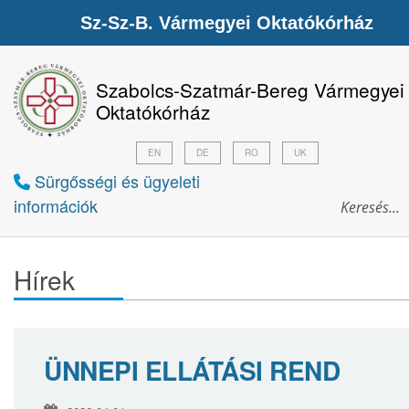
Sz-Sz-B. Vármegyei Oktatókórház
Szabolcs-Szatmár-Bereg Vármegyei
Oktatókórház
EN
DE
RO
UK
Sürgősségi és ügyeleti
információk
Hírek
ÜNNEPI ELLÁTÁSI REND