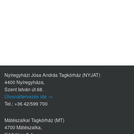
Nyíregyházi Jósa András Tagkórház (NYJAT)
4400 Nyíregyháza,
Szent István út 68.
Útvonaltervezés ide →
Tel.: +36 42/599 700
Mátészalkai Tagkórház (MT)
4700 Mátészalka,