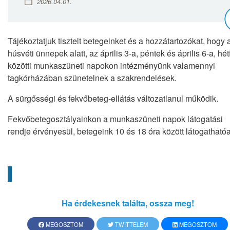
2026.04.01.
Tájékoztatjuk tisztelt betegeinket és a hozzátartozókat, hogy 
húsvéti ünnepek alatt, az április 3-a, péntek és április 6-a, hét
közötti munkaszüneti napokon intézményünk valamennyi
tagkórházában szünetelnek a szakrendelések.
A sürgősségi és fekvőbeteg-ellátás változatlanul működik.
Fekvőbetegosztályainkon a munkaszüneti napok látogatási
rendje érvényesül, betegeink 10 és 18 óra között látogathatóa
Ha érdekesnek találta, ossza meg!
MEGOSZTOM
TWITTELEM
MEGOSZTOM