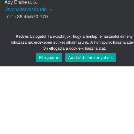
Ady Endre u. 5.
Útvonaltervezés ide →
Tel.: +36 45/570-770
Nyírbátori Szakrendelő (NYSZ)
Kedves Látogató! Tájékoztatjuk, hogy a honlap felhasználói élmény
4300 Nyírbátor
fokozásának érdekében sütiket alkalmazunk. A honlapunk használatáv
Édesanyák útja 1/a.
Ön elfogadja a cookie-k használatát.
Útvonaltervezés ide →
Elfogadom
Adatvédelmi irányelvek
Tel.: +36 42/281-711
Hasznos linkek
Webmail
Telefonkönyv
Belsőnet
Könyvtár
Tudomány