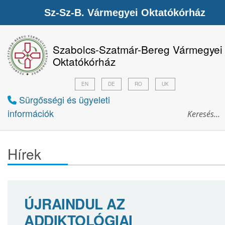
Sz-Sz-B. Vármegyei Oktatókórház
Szabolcs-Szatmár-Bereg Vármegyei
Oktatókórház
EN
DE
RO
UK
Sürgősségi és ügyeleti
információk
Hírek
ÚJRAINDUL AZ
ADDIKTOLÓGIAI