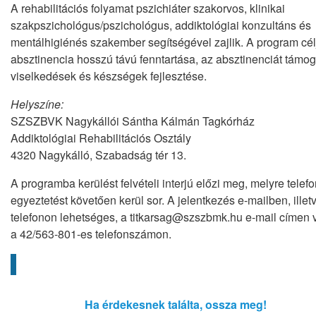
A rehabilitációs folyamat pszichiáter szakorvos, klinikai
szakpszichológus/pszichológus, addiktológiai konzultáns és
mentálhigiénés szakember segítségével zajlik. A program cél
absztinencia hosszú távú fenntartása, az absztinenciát támo
viselkedések és készségek fejlesztése.
Helyszíne:
SZSZBVK Nagykállói Sántha Kálmán Tagkórház
Addiktológiai Rehabilitációs Osztály
4320 Nagykálló, Szabadság tér 13.
A programba kerülést felvételi interjú előzi meg, melyre telef
egyeztetést követően kerül sor. A jelentkezés e-mailben, illet
telefonon lehetséges, a titkarsag@szszbmk.hu e-mail címen 
a 42/563-801-es telefonszámon.
Ha érdekesnek találta, ossza meg!