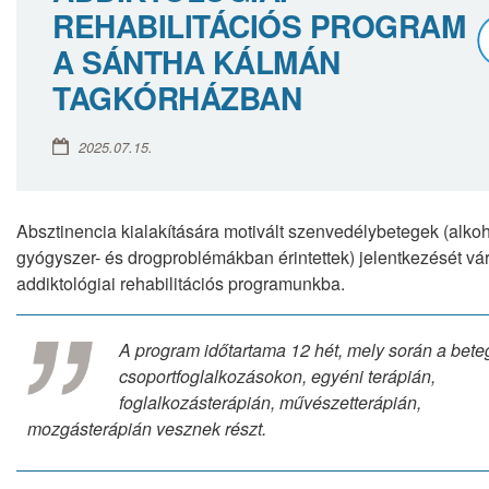
REHABILITÁCIÓS PROGRAM
A SÁNTHA KÁLMÁN
TAGKÓRHÁZBAN
2025.07.15.
Absztinencia kialakítására motivált szenvedélybetegek (alkoh
gyógyszer- és drogproblémákban érintettek) jelentkezését vá
addiktológiai rehabilitációs programunkba.
A program időtartama 12 hét, mely során a bete
csoportfoglalkozásokon, egyéni terápián,
foglalkozásterápián, művészetterápián,
mozgásterápián vesznek részt.