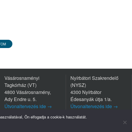
TOM
Vásárosnaményi
Nyírbátori Szakrendelő
Tagkórház (VT)
(NYSZ)
4800 Vásárosnamény,
4300 Nyírbátor
Ady Endre u. 5.
Édesanyák útja 1/a.
Útvonaltervezés ide →
Útvonaltervezés ide →
Tel.: +36 45/570-770
Tel.: +36 42/281-711
sználatával, Ön elfogadja a cookie-k használatát.
mpresszum