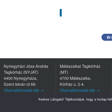
M
Nyíregyházi Jósa András
Mátészalkai Tagkórház
Tagkórház (NYJAT)
(MT)
4400 Nyíregyháza,
4700 Mátészalka,
Szent István út 68.
Kórház u. 2-4.
Útvonaltervezés ide →
Útvonaltervezés ide →
Tel.: +36 42/599 700
Tel.: +36 44/501-501
Kedves Látogató! Tájékoztatjuk, hogy a honlap fe
Szabolcs-