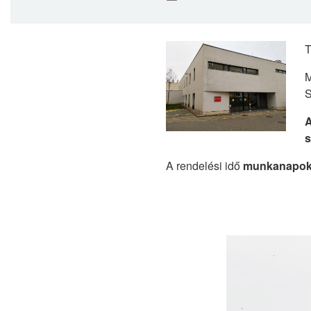
T
M
S
A
s
A rendelési idő
munkanapoko