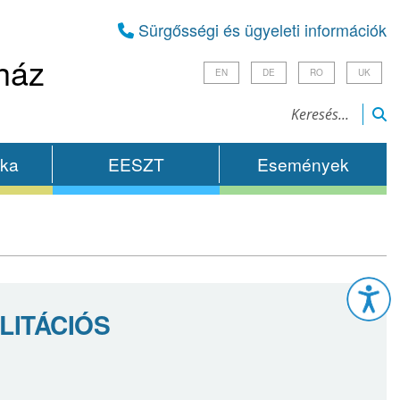
Sürgősségi és ügyeleti információk
ház
EN
DE
RO
UK
ika
EESZT
Események
Esz
LITÁCIÓS