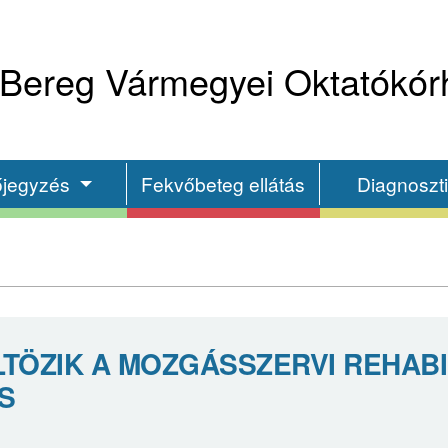
Bereg Vármegyei Oktatókór
őjegyzés
Fekvőbeteg ellátás
Diagnoszt
LTÖZIK A MOZGÁSSZERVI REHABI
S