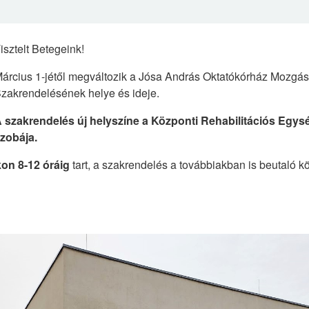
isztelt Betegeink!
árcius 1-jétől megváltozik a Jósa András Oktatókórház Mozgás
zakrendelésének helye és ideje.
 szakrendelés új helyszíne a Központi Rehabilitációs Egysé
zobája.
n 8-12 óráig
tart, a szakrendelés a továbbiakban is beutaló kö