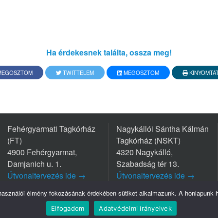
Ha érdekesnek találta, ossza meg!
EGOSZTOM
TWITTELEM
MEGOSZTOM
KINYOMTA
Fehérgyarmati Tagkórház
Nagykállói Sántha Kálmán
(FT)
Tagkórház (NSKT)
4900 Fehérgyarmat,
4320 Nagykálló,
Damjanich u. 1.
Szabadság tér 13.
Útvonaltervezés ide →
Útvonaltervezés ide →
Tel.: +36 44/511-111
Tel.: +36 42/563-800
lhasználói élmény fokozásának érdekében sütiket alkalmazunk. A honlapunk ha
Elfogadom
Adatvédelmi irányelvek
Szatmár-Bereg Vármegyei Oktatókórház © Minden jog fenntartva - 2026.
Adatvédelem
I