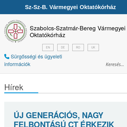
Sz-Sz-B. Vármegyei Oktatókórház
Szabolcs-Szatmár-Bereg Vármegyei
Oktatókórház
EN
DE
RO
UK
Sürgősségi és ügyeleti
információk
Hírek
ÚJ GENERÁCIÓS, NAGY
FELBONTÁSÚ CT ÉRKEZIK