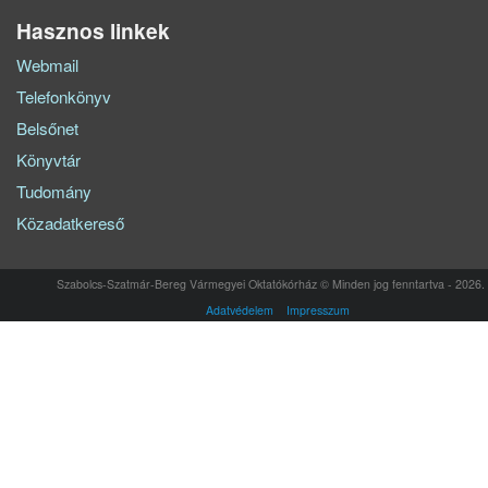
Hasznos linkek
Webmail
Telefonkönyv
Belsőnet
Könyvtár
Tudomány
Közadatkereső
Szabolcs-Szatmár-Bereg Vármegyei Oktatókórház © Minden jog fenntartva - 2026.
Adatvédelem
Impresszum