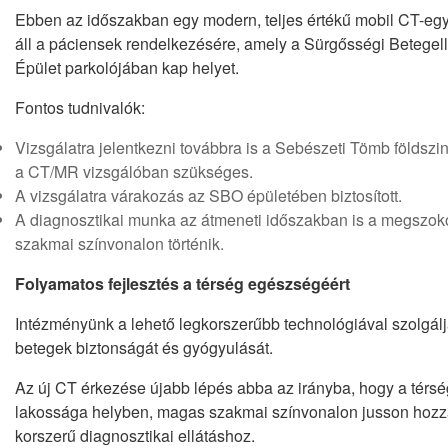
Ebben az időszakban egy modern, teljes értékű mobil CT-eg
áll a páciensek rendelkezésére, amely a Sürgősségi Betegell
Épület parkolójában kap helyet.
Fontos tudnivalók:
Vizsgálatra jelentkezni továbbra is a Sebészeti Tömb földszin
a CT/MR vizsgálóban szükséges.
A vizsgálatra várakozás az SBO épületében biztosított.
A diagnosztikai munka az átmeneti időszakban is a megszoko
szakmai színvonalon történik.
Folyamatos fejlesztés a térség egészségéért
Intézményünk a lehető legkorszerűbb technológiával szolgálj
betegek biztonságát és gyógyulását.
Az új CT érkezése újabb lépés abba az irányba, hogy a térsé
lakossága helyben, magas szakmai színvonalon jusson hozz
korszerű diagnosztikai ellátáshoz.