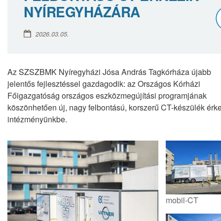
NYÍREGYHÁZÁRA
2026.03.05.
Az SZSZBMK Nyíregyházi Jósa András Tagkórháza újabb
jelentős fejlesztéssel gazdagodik: az Országos Kórházi
Főigazgatóság országos eszközmegújítási programjának
köszönhetően új, nagy felbontású, korszerű CT-készülék érke
intézményünkbe.
mobil-CT