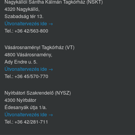
Nagykállói Sántha Kálmán Tagkórház (NSKT)
4320 Nagykálló,
Szabadság tér 13.
Útvonaltervezés ide →
Tel.: +36 42/563-800
Vásárosnaményi Tagkórház (VT)
4800 Vásárosnamény,
Ady Endre u. 5.
Útvonaltervezés ide →
Tel.: +36 45/570-770
Nyírbátori Szakrendelő (NYSZ)
4300 Nyírbátor
Édesanyák útja 1/a.
Útvonaltervezés ide →
Tel.: +36 42/281-711