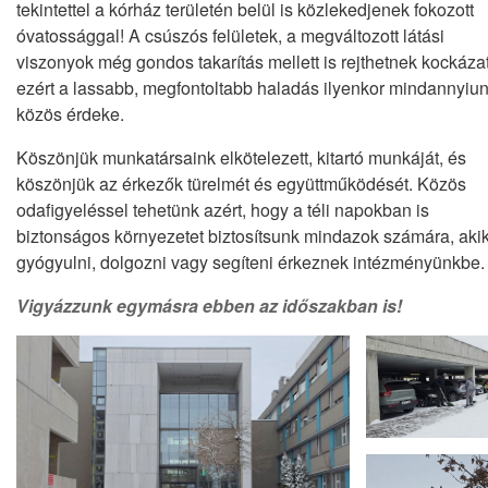
tekintettel a kórház területén belül is közlekedjenek fokozott
óvatossággal! A csúszós felületek, a megváltozott látási
viszonyok még gondos takarítás mellett is rejthetnek kockázat
ezért a lassabb, megfontoltabb haladás ilyenkor mindannyiu
közös érdeke.
Köszönjük munkatársaink elkötelezett, kitartó munkáját, és
köszönjük az érkezők türelmét és együttműködését. Közös
odafigyeléssel tehetünk azért, hogy a téli napokban is
biztonságos környezetet biztosítsunk mindazok számára, aki
gyógyulni, dolgozni vagy segíteni érkeznek intézményünkbe.
Vigyázzunk egymásra ebben az időszakban is!