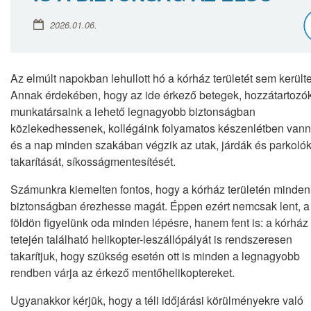
2026.01.06.
Az elmúlt napokban lehullott hó a kórház területét sem kerülte
Annak érdekében, hogy az ide érkező betegek, hozzátartozó
munkatársaink a lehető legnagyobb biztonságban
közlekedhessenek, kollégáink folyamatos készenlétben vann
és a nap minden szakában végzik az utak, járdák és parkoló
takarítását, síkosságmentesítését.
Számunkra kiemelten fontos, hogy a kórház területén minden
biztonságban érezhesse magát. Éppen ezért nemcsak lent, a
földön figyelünk oda minden lépésre, hanem fent is: a kórház
tetején található helikopter-leszállópályát is rendszeresen
takarítjuk, hogy szükség esetén ott is minden a legnagyobb
rendben várja az érkező mentőhelikoptereket.
Ugyanakkor kérjük, hogy a téli időjárási körülményekre való