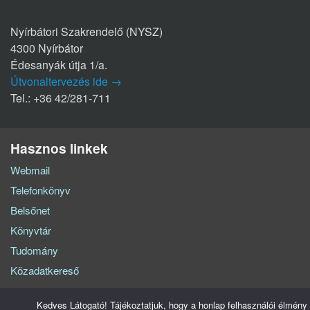
Nyírbátori Szakrendelő (NYSZ)
4300 Nyírbátor
Édesanyák útja 1/a.
Útvonaltervezés ide →
Tel.: +36 42/281-711
Hasznos linkek
Webmail
Telefonkönyv
Belsőnet
Könyvtár
Tudomány
Közadatkereső
Kedves Látogató! Tájékoztatjuk, hogy a honlap felhasználói élmény
Szabolcs-Szatmár-Bereg Vármegyei Oktatókórház © Minden jog fenntartva - 2026.