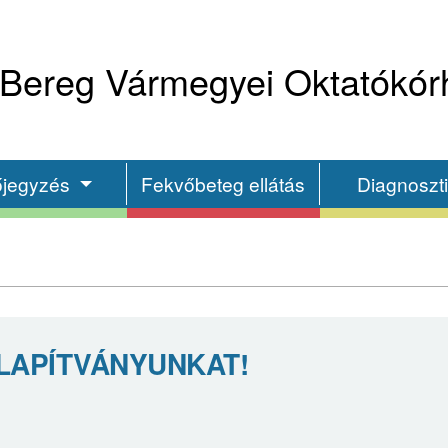
Bereg Vármegyei Oktatókór
őjegyzés
Fekvőbeteg ellátás
Diagnoszt
LAPÍTVÁNYUNKAT!