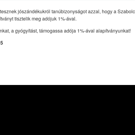
esznek jószándékukról tanúbizonyságot azzal, hogy a Szabol
ványt tisztelik meg adójuk 1%-ával.
ánkat, a gyógyítást, támogassa adója 1%-ával alapítványunkat!
15