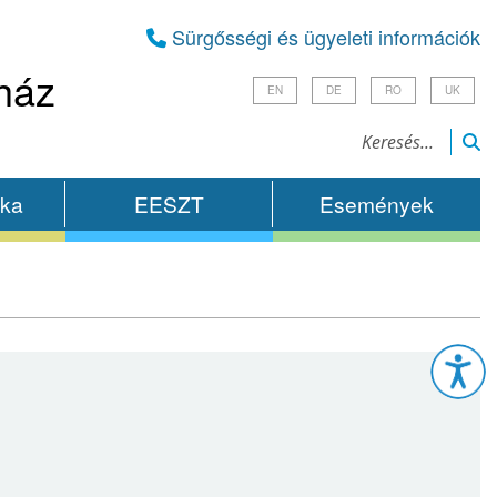
Sürgősségi és ügyeleti információk
ház
EN
DE
RO
UK
ika
EESZT
Események
Esz