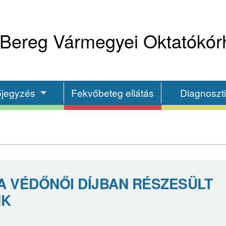
Bereg Vármegyei Oktatókór
őjegyzés
Fekvőbeteg ellátás
Diagnoszt
A VÉDŐNŐI DÍJBAN RÉSZESÜLT
NK