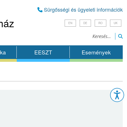
Sürgősségi és ügyeleti információk
ház
EN
DE
RO
UK
ika
EESZT
Események
Esz