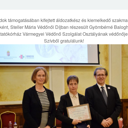
ádok támogatásában kifejtett áldozatkész és kiemelkedő szakm
ként, Steller Mária Védőnői Díjban részesült Gyömbérné Balogh 
tatókórház Vármegyei Védőnő Szolgálat Osztályának védőnője
Szívből gratulálunk!