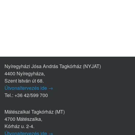
Nyíregyházi Jósa András Tagkórház (NYJAT)
4400 Nyíregyháza,
Szent István út 68.
Útvonaltervezés ide →
Tel.: +36 42/599 700
Mátészalkai Tagkórház (MT)
4700 Mátészalka,
Kórház u. 2-4.
Útvonaltervezés ide →