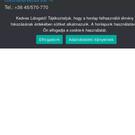
Tel.: +36 45/570-770
Kedves Látogató! Tájékoztatjuk, hogy a honlap felhasználói élmény
Nyírbátori Szakrendelő (NYSZ)
fokozásának érdekében sütiket alkalmazunk. A honlapunk használatáv
Ön elfogadja a cookie-k használatát.
4300 Nyírbátor
Édesanyák útja 1/a.
Elfogadom
Adatvédelmi irányelvek
Útvonaltervezés ide →
Tel.: +36 42/281-711
Hasznos linkek
Webmail
Telefonkönyv
Belsőnet
Könyvtár
Tudomány
Közadatkereső