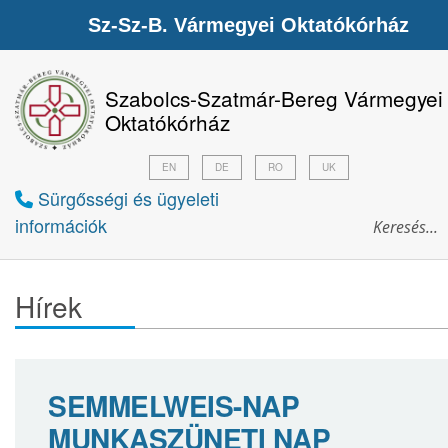
Sz-Sz-B. Vármegyei Oktatókórház
Szabolcs-Szatmár-Bereg Vármegyei
Oktatókórház
EN
DE
RO
UK
Sürgősségi és ügyeleti
információk
Hírek
SEMMELWEIS-NAP
MUNKASZÜNETI NAP