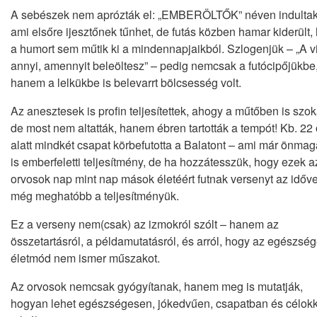
A sebészek nem aprózták el: „EMBERÖLTŐK” néven indultak
ami elsőre ijesztőnek tűnhet, de futás közben hamar kiderült,
a humort sem műtik ki a mindennapjaikból. Szlogenjük – „A v
annyi, amennyit beleöltesz” – pedig nemcsak a futócipőjükbe
hanem a lelkükbe is belevarrt bölcsesség volt.
Az anesztesek is profin teljesítettek, ahogy a műtőben is szo
de most nem altatták, hanem ébren tartották a tempót! Kb. 22 
alatt mindkét csapat körbefutotta a Balatont – ami már önma
is emberfeletti teljesítmény, de ha hozzátesszük, hogy ezek a
orvosok nap mint nap mások életéért futnak versenyt az időve
még meghatóbb a teljesítményük.
Ez a verseny nem(csak) az izmokról szólt – hanem az
összetartásról, a példamutatásról, és arról, hogy az egészsé
életmód nem ismer műszakot.
Az orvosok nemcsak gyógyítanak, hanem meg is mutatják,
hogyan lehet egészségesen, jókedvűen, csapatban és célokk