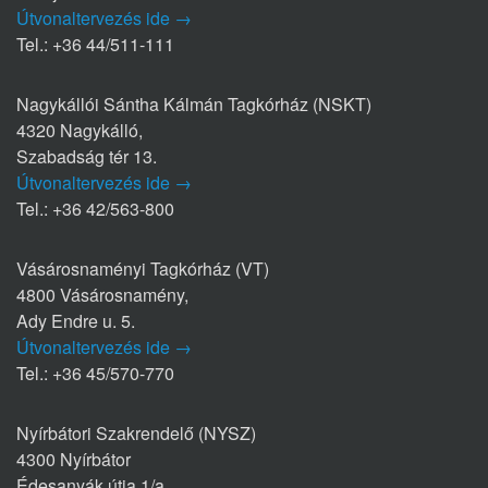
Útvonaltervezés ide →
Tel.: +36 44/511-111
Nagykállói Sántha Kálmán Tagkórház (NSKT)
4320 Nagykálló,
Szabadság tér 13.
Útvonaltervezés ide →
Tel.: +36 42/563-800
Vásárosnaményi Tagkórház (VT)
4800 Vásárosnamény,
Ady Endre u. 5.
Útvonaltervezés ide →
Tel.: +36 45/570-770
Nyírbátori Szakrendelő (NYSZ)
4300 Nyírbátor
Édesanyák útja 1/a.