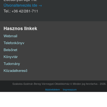
Útvonaltervezés ide →
Tel.: +36 42/281-711
Hasznos linkek
Webmail
Telefonkönyv
Belsőnet
Könyvtár
Tudomány
Közadatkereső
Szabolcs-Szatmár-Bereg Vármegyei Oktatókórház © Minden jog fenntartva - 2026.
Adatvédelem
Impresszum