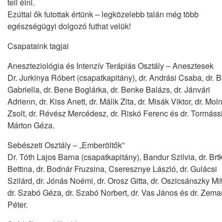
teli élni.
Ezúttal ők futottak értünk – legközelebb talán még több
egészségügyi dolgozó futhat velük!
Csapataink tagjai
Aneszteziológia és Intenzív Terápiás Osztály – Anesztesek
Dr. Jurkinya Róbert (csapatkapitány), dr. Andrási Csaba, dr. 
Gabriella, dr. Bene Boglárka, dr. Benke Balázs, dr. Jánvári
Adrienn, dr. Kiss Anett, dr. Málik Zita, dr. Misák Viktor, dr. Mol
Zsolt, dr. Révész Mercédesz, dr. Riskó Ferenc és dr. Tormáss
Márton Géza.
Sebészeti Osztály – „Emberöltők”
Dr. Tóth Lajos Barna (csapatkapitány), Bandur Szilvia, dr. Brt
Bettina, dr. Bodnár Fruzsina, Cseresznye László, dr. Gulácsi
Szilárd, dr. Jónás Noémi, dr. Orosz Gitta, dr. Oszicsánszky Mi
dr. Szabó Géza, dr. Szabó Norbert, dr. Vas János és dr. Zem
Péter.