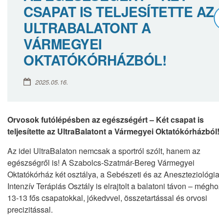
CSAPAT IS TELJESÍTETTE AZ
ULTRABALATONT A
VÁRMEGYEI
OKTATÓKÓRHÁZBÓL!
2025.05.16.
Orvosok futólépésben az egészségért – Két csapat is
teljesítette az UltraBalatont a Vármegyei Oktatókórházból
Az idei UltraBalaton nemcsak a sportról szólt, hanem az
egészségről is! A Szabolcs-Szatmár-Bereg Vármegyei
Oktatókórház két osztálya, a Sebészeti és az Aneszteziológi
Intenzív Terápiás Osztály is elrajtolt a balatoni távon – mégh
13-13 fős csapatokkal, jókedvvel, összetartással és orvosi
precizitással.