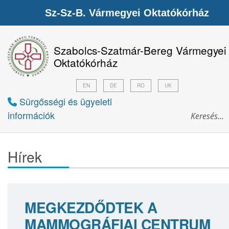
Sz-Sz-B. Vármegyei Oktatókórház
Szabolcs-Szatmár-Bereg Vármegyei
Oktatókórház
EN
DE
RO
UK
Sürgősségi és ügyeleti
információk
Hírek
MEGKEZDŐDTEK A
MAMMOGRÁFIAI CENTRUM