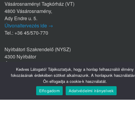
Vásárosnaményi Tagkórház (VT)
4800 Vásárosnamény,
Ady Endre u. 5.
Útvonaltervezés ide →
Tel.: +36 45/570-770
Nyírbátori Szakrendelő (NYSZ)
4300 Nyírbátor
Édesanyák útja 1/a.
Kedves Látogató! Tájékoztatjuk, hogy a honlap felhasználói élmény
Útvonaltervezés ide →
fokozásának érdekében sütiket alkalmazunk. A honlapunk használatáv
Tel.: +36 42/281-711
Ön elfogadja a cookie-k használatát.
Elfogadom
Adatvédelmi irányelvek
Hasznos linkek
Webmail
Telefonkönyv
Belsőnet