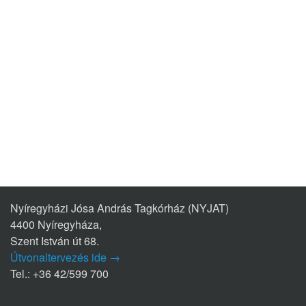
Nyíregyházi Jósa András Tagkórház (NYJAT)
4400 Nyíregyháza,
Szent István út 68.
Útvonaltervezés ide →
Tel.: +36 42/599 700