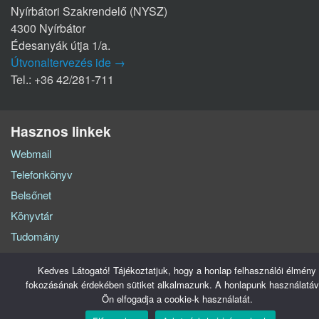
Nyírbátori Szakrendelő (NYSZ)
4300 Nyírbátor
Édesanyák útja 1/a.
Útvonaltervezés ide →
Tel.: +36 42/281-711
Hasznos linkek
Webmail
Telefonkönyv
Belsőnet
Könyvtár
Tudomány
Közadatkereső
Kedves Látogató! Tájékoztatjuk, hogy a honlap felhasználói élmény
fokozásának érdekében sütiket alkalmazunk. A honlapunk használatáv
Szabolcs-Szatmár-Bereg Vármegyei Oktatókórház © Minden jog fenntartva - 2026.
Ön elfogadja a cookie-k használatát.
Adatvédelem
Impresszum