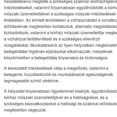
haladéktalanul megtette a szükséges szakmai (kórházhigién
intézkedéseket, valamint folyamatosan együttműködik a kórh
műszaki üzemeltetőjével a szükséges műszaki intézkedések
érdekében. Az érintett területeken a vízhasználatot a vonatko
előírásoknak megfelelően korlátoztuk, alternatív megoldások
biztosítottunk, valamint a kórház műszaki üzemeltetője megk
a vízhálózat fertőtlenítését és a szükséges ellenőrző
vizsgálatokat. Munkatársaink az ilyen helyzetben megkövetel
betegellátási higiénés eljárásokat alkalmazzák, melyeknek
köszönhetően a betegellátás folyamatos és biztonságos.
A bevezetett intézkedések célja a megelőzés, valamint a
betegeink, hozzátartozóik és munkatársaink egészségének
legmagasabb szintű védelme.
A helyzetet folyamatosan figyelemmel kísérjük, együttműköd
kórház műszaki üzemeltetőjével és a hatóságokkal, és a
szükséges beavatkozásokat a hatósági és szakmai előíráso
megfelelően végezzük.