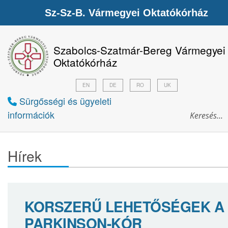
Sz-Sz-B. Vármegyei Oktatókórház
Szabolcs-Szatmár-Bereg Vármegyei
Oktatókórház
EN
DE
RO
UK
Sürgősségi és ügyeleti
információk
Hírek
KORSZERŰ LEHETŐSÉGEK A
PARKINSON-KÓR