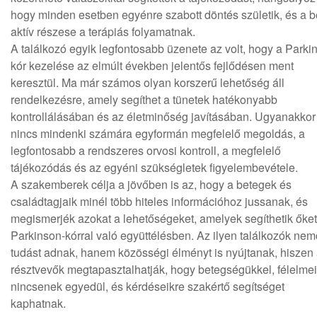
hogy minden esetben egyénre szabott döntés születik, és a b
aktív részese a terápiás folyamatnak.
A találkozó egyik legfontosabb üzenete az volt, hogy a Parki
kór kezelése az elmúlt években jelentős fejlődésen ment
keresztül. Ma már számos olyan korszerű lehetőség áll
rendelkezésre, amely segíthet a tünetek hatékonyabb
kontrollálásában és az életminőség javításában. Ugyanakkor
nincs mindenki számára egyformán megfelelő megoldás, a
legfontosabb a rendszeres orvosi kontroll, a megfelelő
tájékozódás és az egyéni szükségletek figyelembevétele.
A szakemberek célja a jövőben is az, hogy a betegek és
családtagjaik minél több hiteles információhoz jussanak, és
megismerjék azokat a lehetőségeket, amelyek segíthetik őket
Parkinson-kórral való együttélésben. Az ilyen találkozók ne
tudást adnak, hanem közösségi élményt is nyújtanak, hiszen
résztvevők megtapasztalhatják, hogy betegségükkel, félelmei
nincsenek egyedül, és kérdéseikre szakértő segítséget
kaphatnak.