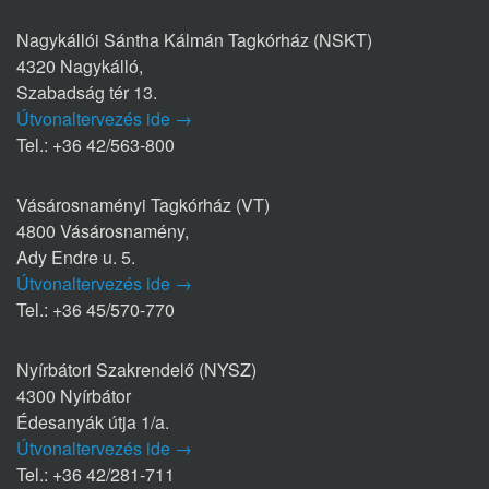
Nagykállói Sántha Kálmán Tagkórház (NSKT)
4320 Nagykálló,
Szabadság tér 13.
Útvonaltervezés ide →
Tel.: +36 42/563-800
Vásárosnaményi Tagkórház (VT)
4800 Vásárosnamény,
Ady Endre u. 5.
Útvonaltervezés ide →
Tel.: +36 45/570-770
Nyírbátori Szakrendelő (NYSZ)
4300 Nyírbátor
Édesanyák útja 1/a.
Útvonaltervezés ide →
Tel.: +36 42/281-711