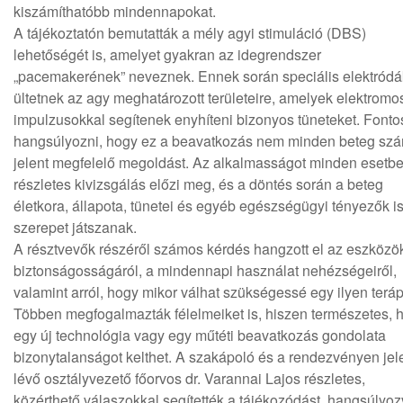
kiszámíthatóbb mindennapokat.
A tájékoztatón bemutatták a mély agyi stimuláció (DBS)
lehetőségét is, amelyet gyakran az idegrendszer
„pacemakerének” neveznek. Ennek során speciális elektródá
ültetnek az agy meghatározott területeire, amelyek elektromo
impulzusokkal segítenek enyhíteni bizonyos tüneteket. Fonto
hangsúlyozni, hogy ez a beavatkozás nem minden beteg sz
jelent megfelelő megoldást. Az alkalmasságot minden esetb
részletes kivizsgálás előzi meg, és a döntés során a beteg
életkora, állapota, tünetei és egyéb egészségügyi tényezők i
szerepet játszanak.
A résztvevők részéről számos kérdés hangzott el az eszközö
biztonságosságáról, a mindennapi használat nehézségeiről,
valamint arról, hogy mikor válhat szükségessé egy ilyen teráp
Többen megfogalmazták félelmeiket is, hiszen természetes, 
egy új technológia vagy egy műtéti beavatkozás gondolata
bizonytalanságot kelthet. A szakápoló és a rendezvényen jel
lévő osztályvezető főorvos dr. Varannai Lajos részletes,
közérthető válaszokkal segítették a tájékozódást, hangsúlyoz