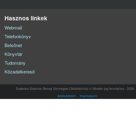
Hasznos linkek
Webmail
Telefonkönyv
Belsőnet
Könyvtár
Tudomány
Közadatkereső
Szabolcs-Szatmár-Bereg Vármegyei Oktatókórház © Minden jog fenntartva - 2026.
Adatvédelem
Impresszum