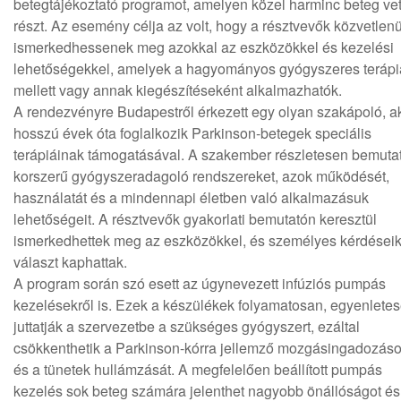
betegtájékoztató programot, amelyen közel harminc beteg vet
részt. Az esemény célja az volt, hogy a résztvevők közvetlenü
ismerkedhessenek meg azokkal az eszközökkel és kezelési
lehetőségekkel, amelyek a hagyományos gyógyszeres terápi
mellett vagy annak kiegészítéseként alkalmazhatók.
A rendezvényre Budapestről érkezett egy olyan szakápoló, a
hosszú évek óta foglalkozik Parkinson-betegek speciális
terápiáinak támogatásával. A szakember részletesen bemutat
korszerű gyógyszeradagoló rendszereket, azok működését,
használatát és a mindennapi életben való alkalmazásuk
lehetőségeit. A résztvevők gyakorlati bemutatón keresztül
ismerkedhettek meg az eszközökkel, és személyes kérdéseik
választ kaphattak.
A program során szó esett az úgynevezett infúziós pumpás
kezelésekről is. Ezek a készülékek folyamatosan, egyenlete
juttatják a szervezetbe a szükséges gyógyszert, ezáltal
csökkenthetik a Parkinson-kórra jellemző mozgásingadozáso
és a tünetek hullámzását. A megfelelően beállított pumpás
kezelés sok beteg számára jelenthet nagyobb önállóságot és