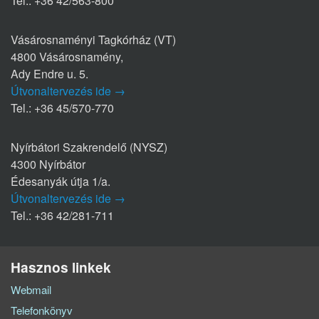
Tel.: +36 42/563-800
Vásárosnaményi Tagkórház (VT)
4800 Vásárosnamény,
Ady Endre u. 5.
Útvonaltervezés ide →
Tel.: +36 45/570-770
Nyírbátori Szakrendelő (NYSZ)
4300 Nyírbátor
Édesanyák útja 1/a.
Útvonaltervezés ide →
Tel.: +36 42/281-711
Hasznos linkek
Webmail
Telefonkönyv