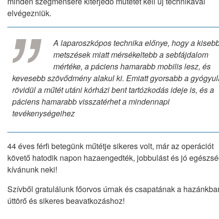
minden szegmensére kiterjedő műtétet kell új technikával
elvégezniük.
A laparoszkópos technika előnye, hogy a kiseb
metszések miatt mérsékeltebb a sebfájdalom
mértéke, a páciens hamarabb mobilis lesz, és
kevesebb szövődmény alakul ki. Emiatt gyorsabb a gyógyul
rövidül a műtét utáni kórházi bent tartózkodás ideje is, és a
páciens hamarabb visszatérhet a mindennapi
tevékenységeihez
44 éves férfi betegünk műtétje sikeres volt, már az operációt
követő hatodik napon hazaengedték, jobbulást és jó egészsé
kívánunk neki!
Szívből gratulálunk főorvos úrnak és csapatának a hazánkba
úttörő és sikeres beavatkozáshoz!