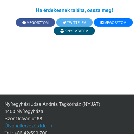
Ha érdekesnek találta, ossza meg!
MEGOSZTOM
TWITTELEM
MEGOSZTOM
KINYOMTATOM
Nyíregyházi Jósa András Tagkórház (NYJAT)
4400 Nyíregyháza,
Szent István út 68.
Útvonaltervezés ide →
Tel.: +36 42/599 700