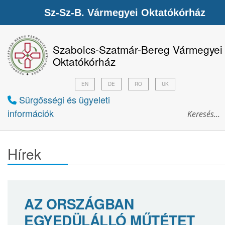
Sz-Sz-B. Vármegyei Oktatókórház
Szabolcs-Szatmár-Bereg Vármegyei
Oktatókórház
EN
DE
RO
UK
Sürgősségi és ügyeleti
információk
Hírek
AZ ORSZÁGBAN
EGYEDÜLÁLLÓ MŰTÉTET