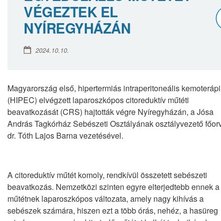
VÉGEZTEK EL
NYÍREGYHÁZÁN
2024.10.10.
Magyarország első, hipertermiás intraperitoneális kemoteráp
(HIPEC) elvégzett laparoszkópos citoreduktív műtéti
beavatkozását (CRS) hajtották végre Nyíregyházán, a Jósa
András Tagkórház Sebészeti Osztályának osztályvezető főor
dr. Tóth Lajos Barna vezetésével.
A citoreduktív műtét komoly, rendkívül összetett sebészeti
beavatkozás. Nemzetközi szinten egyre elterjedtebb ennek a
műtétnek laparoszkópos változata, amely nagy kihívás a
sebészek számára, hiszen ezt a több órás, nehéz, a hasüreg