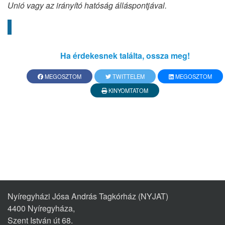
Unió vagy az irányító hatóság álláspontjával.
Ha érdekesnek találta, ossza meg!
MEGOSZTOM
TWITTELEM
MEGOSZTOM
KINYOMTATOM
Nyíregyházi Jósa András Tagkórház (NYJAT)
4400 Nyíregyháza,
Szent István út 68.