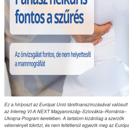
Ez a hír/poszt az Európai Unió társfinanszírozásával valósul
az Interreg VI-A NEXT Magyarország–Szlovákia–Románia–
Ukrajna Program keretében. A tartalom kizárólag a szerzők
véleményét tükrözi, és nem feltétlenül egyezik meg az Európa