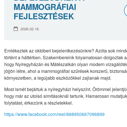
MAMMOGRÁFIAI
FEJLESZTÉSEK
2026.02.16.
Emlékeztek az októberi bejelentkezésünkre? Azóta sok mind
történt a háttérben. Szakembereink folyamatosan dolgoztak a
hogy Nyíregyházán és Mátészalkán olyan modern vizsgálóté
jöjjön létre, ahol a mammográfiai szűrések korszerű, biztons
környezetben, a legújabb eszközökkel zajlanak majd.
Most ismét bejártuk a nyíregyházi helyszínt. Örömmel jelentjü
hogy már az utolsó simításoknál tartunk. Hamarosan mutatjuk
folytatást, érkezünk a részletekkel.
https://www.facebook.com/reel/888950667096899