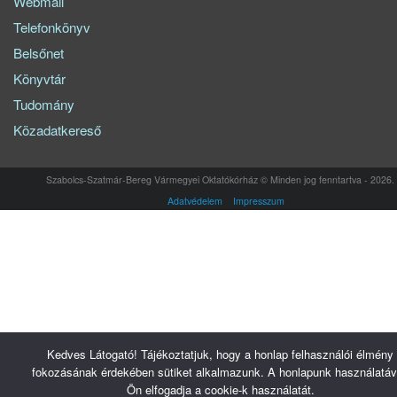
Webmail
Telefonkönyv
Belsőnet
Könyvtár
Tudomány
Közadatkereső
Szabolcs-Szatmár-Bereg Vármegyei Oktatókórház © Minden jog fenntartva - 2026.
Adatvédelem
Impresszum
Kedves Látogató! Tájékoztatjuk, hogy a honlap felhasználói élmény
fokozásának érdekében sütiket alkalmazunk. A honlapunk használatáv
Ön elfogadja a cookie-k használatát.