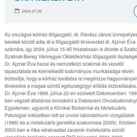
2024.07.26.
Az országos kórház-főigazgató, dr. Révész János ünnepélye
keretek között adta át a főigazgatói kinevezést dr. Ajzner Éva
számára, így 2024. július 15-től hivatalosan is átvette a Szab
Szatmár-Bereg Vármegyei Oktatókórház főigazgatói tisztségé
Dr. Ajzner Éva hazai és nemzetközi szakmai és vezetői
tapasztalata és kiemelkedő tudományos munkássága révén
biztosítja, hogy a kórház továbbra is megőrizze hagyományait
törekedve a magas szintű egészségügyi ellátás biztosítására.
Dr. Ajzner Éva 1968. július 22-én született Debrecenben. 199
ben végzett általános orvosként a Debreceni Orvostudomány
Egyetemen, ugyanitt a Klinikai Biokémiai és Molekuláris
Patológiai Intézetben lett az orvosi laboratóriumi vizsgálatok
(1996) és a molekuláris genetika szakorvosa (2005). Közben
2003-ban a ritka véralvadási zavarok molekuláris szintű