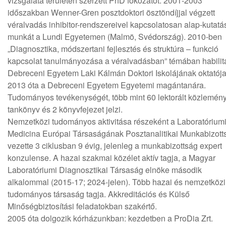
vizsgálata területén szerzett PhD fokozatot. 2001-2003
időszakban Wenner-Gren posztdoktori ösztöndíjjal végzett
véralvadás inhibitor-rendszereivel kapcsolatosan alap-kutatá
munkát a Lundi Egyetemen (Malmö, Svédország). 2010-ben
„Diagnosztika, módszertani fejlesztés és struktúra – funkció
kapcsolat tanulmányozása a véralvadásban” témában habilitá
Debreceni Egyetem Laki Kálmán Doktori Iskolájának oktatója
2013 óta a Debreceni Egyetem Egyetemi magántanára.
Tudományos tevékenységét, több mint 60 lektorált közlemény
tankönyv és 2 könyvfejezet jelzi.
Nemzetközi tudományos aktivitása részeként a Laboratórium
Medicina Európai Társaságának Posztanalitikai Munkabizott
vezette 3 ciklusban 9 évig, jelenleg a munkabizottság expert
konzulense. A hazai szakmai közélet aktív tagja, a Magyar
Laboratóriumi Diagnosztikai Társaság elnöke második
alkalommal (2015-17; 2024-jelen). Több hazai és nemzetközi
tudományos társaság tagja. Akkreditációs és Külső
Minőségbiztosítási feladatokban szakértő.
2005 óta dolgozik kórházunkban: kezdetben a ProDia Zrt.