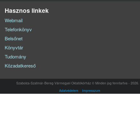
Hasznos linkek
Webmail
Telefonkönyv
Belsőnet
Könyvtár
Tudomány
Közadatkereső
Szabolcs-Szatmár-Bereg Vármegyei Oktatókórház © Minden jog fenntartva - 2026.
Adatvédelem
Impresszum