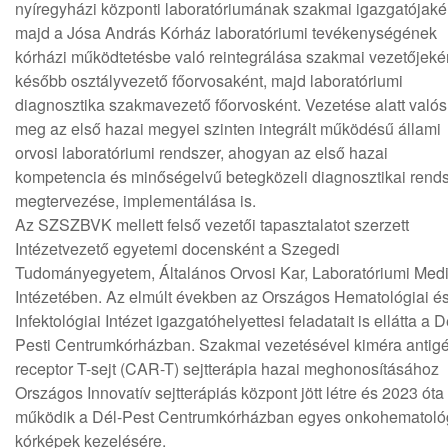
nyíregyházi központi laboratóriumának szakmai igazgatójaké
majd a Jósa András Kórház laboratóriumi tevékenységének
kórházi működtetésbe való reintegrálása szakmai vezetőjeké
később osztályvezető főorvosaként, majd laboratóriumi
diagnosztika szakmavezető főorvosként. Vezetése alatt valós
meg az első hazai megyei szinten integrált működésű állami
orvosi laboratóriumi rendszer, ahogyan az első hazai
kompetencia és minőségelvű betegközeli diagnosztikai rend
megtervezése, implementálása is.
Az SZSZBVK mellett felső vezetői tapasztalatot szerzett
Intézetvezető egyetemi docensként a Szegedi
Tudományegyetem, Általános Orvosi Kar, Laboratóriumi Med
Intézetében. Az elmúlt években az Országos Hematológiai é
Infektológiai Intézet igazgatóhelyettesi feladatait is ellátta a D
Pesti Centrumkórházban. Szakmai vezetésével kiméra antig
receptor T-sejt (CAR-T) sejtterápia hazai meghonosításához
Országos Innovatív sejtterápiás központ jött létre és 2023 óta
működik a Dél-Pest Centrumkórházban egyes onkohematoló
kórképek kezelésére.