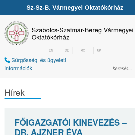
Sz-Sz-B. Vármegyei Oktatókórház
Szabolcs-Szatmár-Bereg Vármegyei
Oktatókórház
EN
DE
RO
UK
Sürgősségi és ügyeleti
információk
Hírek
FŐIGAZGATÓI KINEVEZÉS –
DR. AJZNER ÉVA