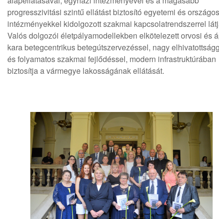
alapellátásával, egyházi intézményével és a magasabb
progresszivitási szintű ellátást biztosító egyetemi és országo
intézményekkel kidolgozott szakmai kapcsolatrendszerrel látj
Valós dolgozói életpályamodellekben elkötelezett orvosi és á
kara betegcentrikus betegútszervezéssel, nagy elhivatottság
és folyamatos szakmai fejlődéssel, modern infrastruktúrában
biztosítja a vármegye lakosságának ellátását.