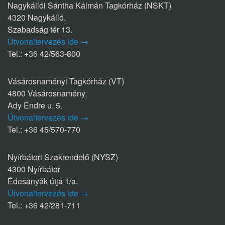
Nagykállói Sántha Kálmán Tagkórház (NSKT)
4320 Nagykálló,
Szabadság tér 13.
Útvonaltervezés ide →
Tel.: +36 42/563-800
Vásárosnaményi Tagkórház (VT)
4800 Vásárosnamény,
Ady Endre u. 5.
Útvonaltervezés ide →
Tel.: +36 45/570-770
Nyírbátori Szakrendelő (NYSZ)
4300 Nyírbátor
Édesanyák útja 1/a.
Útvonaltervezés ide →
Tel.: +36 42/281-711