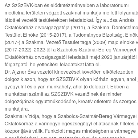
Az SzSzBVK-ban és elődintézményeiben a laboratóriumi
medicina területén végzett szakmai munkája mellett folyama
látott el vezetői testületekben feladatokat. Így a Jósa András
Oktatókórház orvosigazgatója (2011), a Szakmai Döntéstám
Testület Elnöke (2015-2017), a Tudományos Bizottság, Elnö
(2017-) a Szakmai Vezető Testület tagja (2009) majd elnöke v
(2017-2022). 2022-től a Szabolcs-Szatmár-Bereg Vármegyei
Oktatókórház orvosigazgatói feladatait majd 2023 januárjától
főigazgatói helyettesítési feladatokat látta el.
Dr. Ajzner Éva vezetői kinevezését követően elkötelezetten
dolgozik azon, hogy az SZSZBVK olyan kórház legyen, ahol 
gyógyulni és olyan munkahely, ahol jó dolgozni. Ebben a
munkában számít az SZSZBVK vezetőinek és minden
dolgozójának együttműködésére, kreatív ötleteire és szorgos
munkájára.
Szakmai víziója, hogy a Szabolcs-Szatmár-Bereg Vármegyei
Oktatókórház a vármegye egészségügyi ellátásának hiteles, 
központjává válik. Funkcióit magas minőségben a vármegye