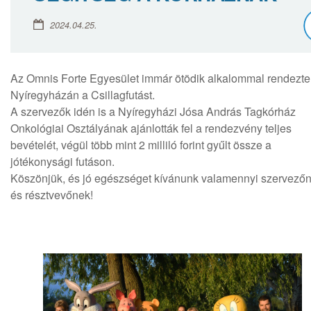
2024.04.25.
Az Omnis Forte Egyesület immár ötödik alkalommal rendezt
Nyíregyházán a Csillagfutást.
A szervezők idén is a Nyíregyházi Jósa András Tagkórház
Onkológiai Osztályának ajánlották fel a rendezvény teljes
bevételét, végül több mint 2 milliló forint gyűlt össze a
jótékonysági futáson.
Köszönjük, és jó egészséget kívánunk valamennyi szervező
és résztvevőnek!