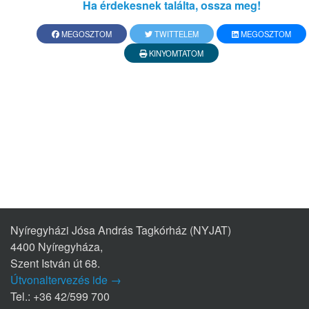
Ha érdekesnek találta, ossza meg!
MEGOSZTOM
TWITTELEM
MEGOSZTOM
KINYOMTATOM
Nyíregyházi Jósa András Tagkórház (NYJAT)
4400 Nyíregyháza,
Szent István út 68.
Útvonaltervezés ide →
Tel.: +36 42/599 700