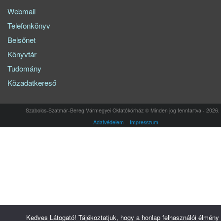
Webmail
Telefonkönyv
Belsőnet
Könyvtár
Tudomány
Közadatkereső
Szabolcs-Szatmár-Bereg Vármegyei Oktatókórház © Minden jog fenntartva - 2026.
Adatvédelem
Impresszum
Kedves Látogató! Tájékoztatjuk, hogy a honlap felhasználói élmény