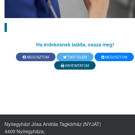
Ha érdekesnek találta, ossza meg!
MEGOSZTOM
TWITTELEM
MEGOSZTOM
KINYOMTATOM
Nyíregyházi Jósa András Tagkórház (NYJAT)
4400 Nyíregyháza,