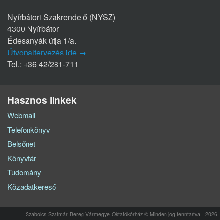
Nyírbátori Szakrendelő (NYSZ)
4300 Nyírbátor
Édesanyák útja 1/a.
Útvonaltervezés ide →
Tel.: +36 42/281-711
Hasznos linkek
Webmail
Telefonkönyv
Belsőnet
Könyvtár
Tudomány
Közadatkereső
Szabolcs-Szatmár-Bereg Vármegyei Oktatókórház © Minden jog fenntartva - 2026.