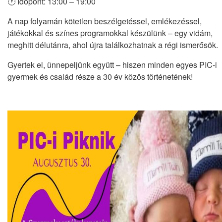
🕐 Időpont: 13:00 – 19:00
A nap folyamán kötetlen beszélgetéssel, emlékezéssel,
játékokkal és színes programokkal készülünk – egy vidám,
meghitt délutánra, ahol újra találkozhatnak a régi ismerősök.
Gyertek el, ünnepeljünk együtt – hiszen minden egyes PIC-i
gyermek és család része a 30 év közös történetének!