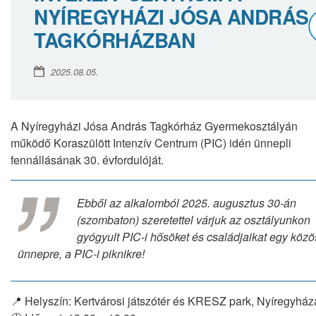
NYÍREGYHÁZI JÓSA ANDRÁS
TAGKÓRHÁZBAN
2025.08.05.
A Nyíregyházi Jósa András Tagkórház Gyermekosztályán
működő Koraszülött Intenzív Centrum (PIC) idén ünnepli
fennállásának 30. évfordulóját.
Ebből az alkalomból 2025. augusztus 30-án
(szombaton) szeretettel várjuk az osztályunkon
gyógyult PIC-i hősöket és családjaikat egy közö
ünnepre, a PIC-i piknikre!
📍 Helyszín: Kertvárosi játszótér és KRESZ park, Nyíregyház