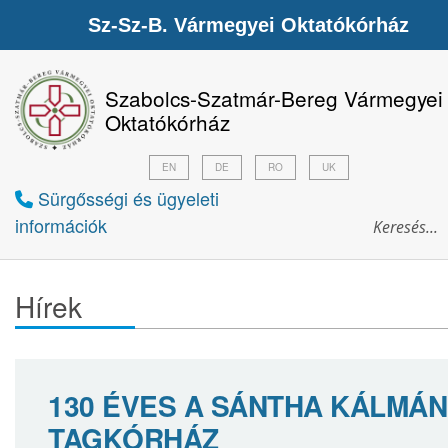
Sz-Sz-B. Vármegyei Oktatókórház
Szabolcs-Szatmár-Bereg Vármegyei
Oktatókórház
EN
DE
RO
UK
Sürgősségi és ügyeleti
információk
Hírek
130 ÉVES A SÁNTHA KÁLMÁN
TAGKÓRHÁZ