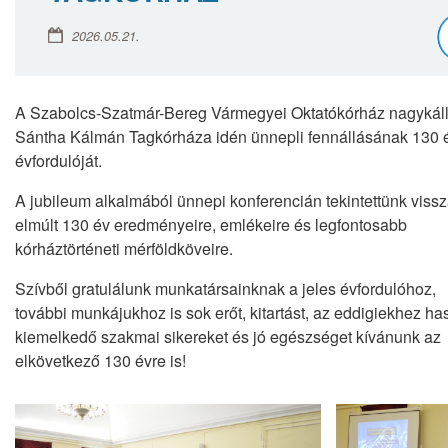
2026.05.21.
A Szabolcs-Szatmár-Bereg Vármegyei Oktatókórház nagykáll
Sántha Kálmán Tagkórháza idén ünnepli fennállásának 130 
évfordulóját.
A jubileum alkalmából ünnepi konferencián tekintettünk viss
elmúlt 130 év eredményeire, emlékeire és legfontosabb
kórháztörténeti mérföldköveire.
Szívből gratulálunk munkatársainknak a jeles évfordulóhoz,
további munkájukhoz is sok erőt, kitartást, az eddigiekhez ha
kiemelkedő szakmai sikereket és jó egészséget kívánunk az
elkövetkező 130 évre is!