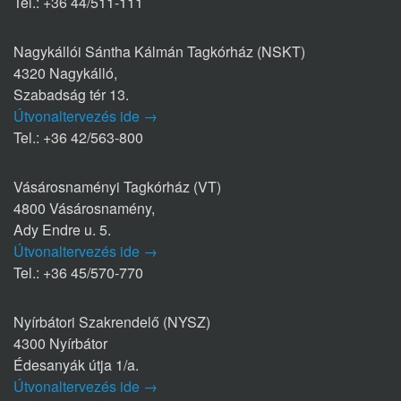
Tel.: +36 44/511-111
Nagykállói Sántha Kálmán Tagkórház (NSKT)
4320 Nagykálló,
Szabadság tér 13.
Útvonaltervezés ide →
Tel.: +36 42/563-800
Vásárosnaményi Tagkórház (VT)
4800 Vásárosnamény,
Ady Endre u. 5.
Útvonaltervezés ide →
Tel.: +36 45/570-770
Nyírbátori Szakrendelő (NYSZ)
4300 Nyírbátor
Édesanyák útja 1/a.
Útvonaltervezés ide →