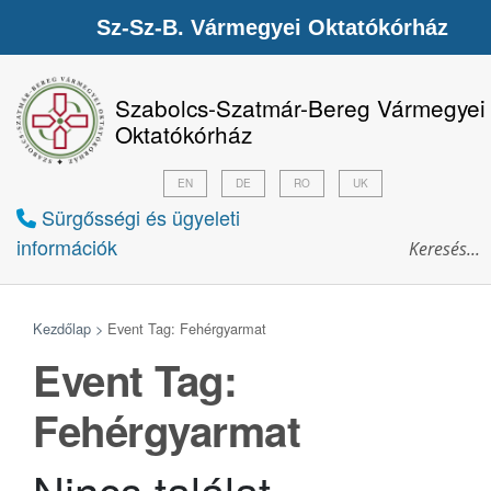
Sz-Sz-B. Vármegyei Oktatókórház
Szabolcs-Szatmár-Bereg Vármegyei
Oktatókórház
EN
DE
RO
UK
Sürgősségi és ügyeleti
információk
Kezdőlap >
Event Tag:
Fehérgyarmat
Event Tag:
Fehérgyarmat
Nincs találat