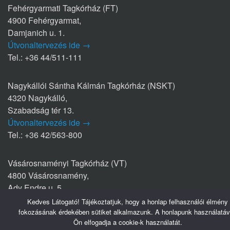
Fehérgyarmati Tagkórház (FT)
4900 Fehérgyarmat,
Damjanich u. 1.
Útvonaltervezés ide →
Tel.: +36 44/511-111
Nagykállói Sántha Kálmán Tagkórház (NSKT)
4320 Nagykálló,
Szabadság tér 13.
Útvonaltervezés ide →
Tel.: +36 42/563-800
Vásárosnaményi Tagkórház (VT)
4800 Vásárosnamény,
Ady Endre u. 5.
Útvonaltervezés ide →
Kedves Látogató! Tájékoztatjuk, hogy a honlap felhasználói élmény
Tel.: +36 45/570-770
fokozásának érdekében sütiket alkalmazunk. A honlapunk használatáv
Ön elfogadja a cookie-k használatát.