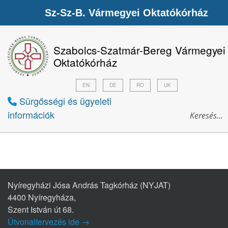
Sz-Sz-B. Vármegyei Oktatókórház
Szabolcs-Szatmár-Bereg Vármegyei
Oktatókórház
EN
DE
RO
UK
Sürgősségi és ügyeleti
információk
Nyíregyházi Jósa András Tagkórház (NYJAT)
4400 Nyíregyháza,
Szent István út 68.
Útvonaltervezés ide →