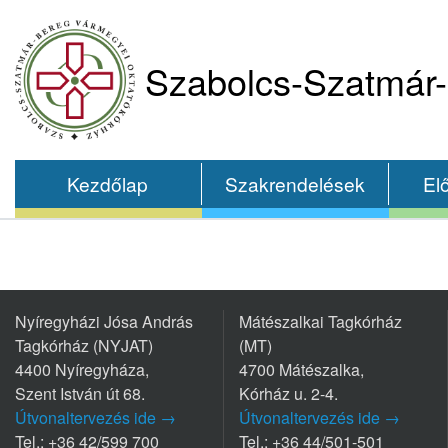
Szabolcs-Szatmár-
Kezdőlap
Szakrendelések
El
Nyíregyházi Jósa András
Mátészalkai Tagkórház
Tagkórház (NYJAT)
(MT)
4400 Nyíregyháza,
4700 Mátészalka,
Szent István út 68.
Kórház u. 2-4.
Útvonaltervezés ide →
Útvonaltervezés ide →
Tel.: +36 42/599 700
Tel.: +36 44/501-501