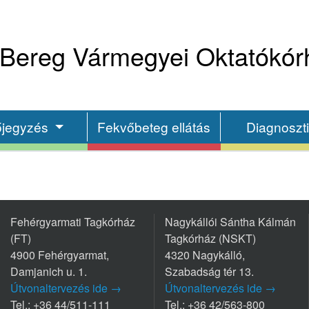
Bereg Vármegyei Oktatókór
őjegyzés
Fekvőbeteg ellátás
Diagnoszt
Fehérgyarmati Tagkórház
Nagykállói Sántha Kálmán
(FT)
Tagkórház (NSKT)
4900 Fehérgyarmat,
4320 Nagykálló,
Damjanich u. 1.
Szabadság tér 13.
Útvonaltervezés ide →
Útvonaltervezés ide →
Tel.: +36 44/511-111
Tel.: +36 42/563-800