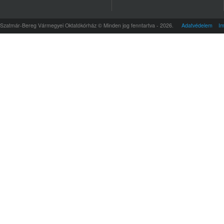
Szatmár-Bereg Vármegyei Oktatókórház © Minden jog fenntartva - 2026.
Adatvédelem
I