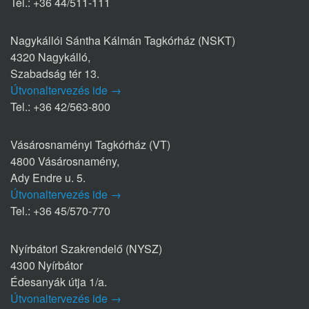
Tel.: +36 44/511-111
Nagykállói Sántha Kálmán Tagkórház (NSKT)
4320 Nagykálló,
Szabadság tér 13.
Útvonaltervezés ide →
Tel.: +36 42/563-800
Vásárosnaményi Tagkórház (VT)
4800 Vásárosnamény,
Ady Endre u. 5.
Útvonaltervezés ide →
Tel.: +36 45/570-770
Nyírbátori Szakrendelő (NYSZ)
4300 Nyírbátor
Édesanyák útja 1/a.
Útvonaltervezés ide →