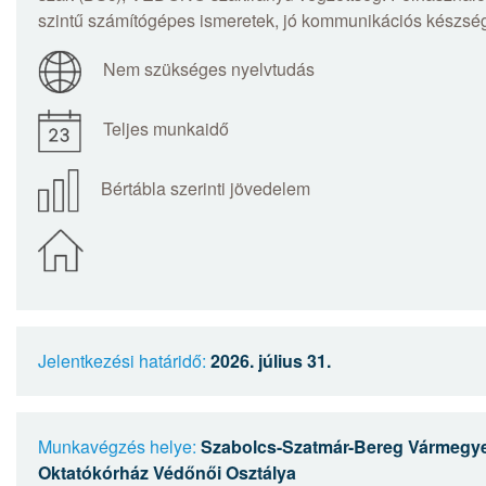
szintű számítógépes ismeretek, jó kommunikációs készsé
Nem szükséges nyelvtudás
Teljes munkaidő
Bértábla szerinti jövedelem
Jelentkezési határidő:
2026. július 31.
Munkavégzés helye:
Szabolcs-Szatmár-Bereg Vármegye
Oktatókórház Védőnői Osztálya