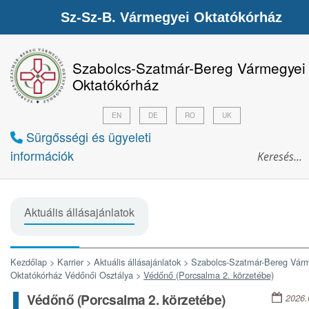
Sz-Sz-B. Vármegyei Oktatókórház
Szabolcs-Szatmár-Bereg Vármegyei
Oktatókórház
EN
DE
RO
UK
Sürgősségi és ügyeleti
információk
Aktuális állásajánlatok
Kezdőlap >
Karrier >
Aktuális állásajánlatok >
Szabolcs-Szatmár-Bereg Vár
Oktatókórház Védőnői Osztálya >
Védőnő (Porcsalma 2. körzetébe)
Védőnő (Porcsalma 2. körzetébe)
2026.