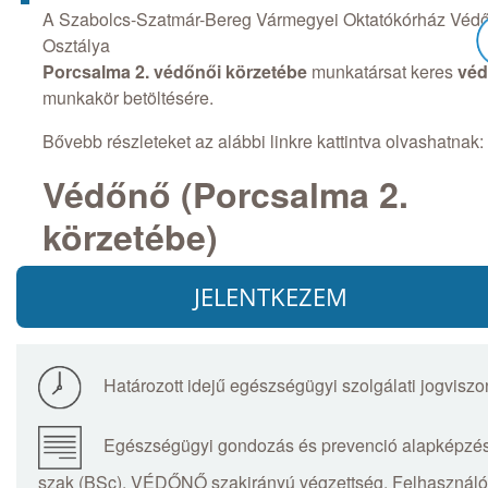
A Szabolcs-Szatmár-Bereg Vármegyei Oktatókórház Véd
Osztálya
Porcsalma 2. védőnői körzetébe
munkatársat keres
vé
munkakör betöltésére.
Bővebb részleteket az alábbi linkre kattintva olvashatnak:
Védőnő (Porcsalma 2.
körzetébe)
JELENTKEZEM
Határozott idejű egészségügyi szolgálati jogviszo
Egészségügyi gondozás és prevenció alapképzés
szak (BSc), VÉDŐNŐ szakirányú végzettség. Felhasználó