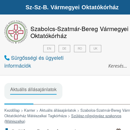
Sz-Sz-B. Vármegyei Oktatókórház
Szabolcs-Szatmár-Bereg Vármegyei
Oktatókórház
EN
DE
RO
UK
Sürgősségi és ügyeleti
információk
Aktuális állásajánlatok
Kezdőlap >
Karrier >
Aktuális állásajánlatok >
Szabolcs-Szatmár-Bereg Vár
Oktatókórház Mátészalkai Tagkórháza >
Szülész-nőgyógyász szakorvos
(Mátészalka)