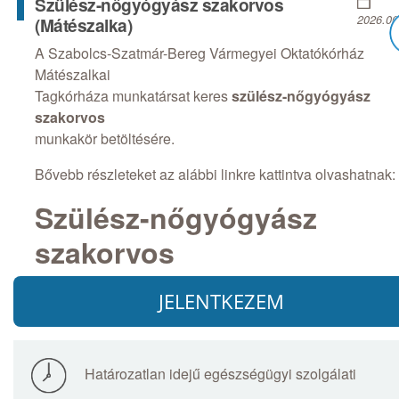
Szülész-nőgyógyász szakorvos
2026.06
(Mátészalka)
A Szabolcs-Szatmár-Bereg Vármegyei Oktatókórház
Mátészalkai
Tagkórháza munkatársat keres
szülész-nőgyógyász
szakorvos
munkakör betöltésére.
Bővebb részleteket az alábbi linkre kattintva olvashatnak:
Szülész-nőgyógyász
szakorvos
JELENTKEZEM
Határozatlan idejű egészségügyi szolgálati