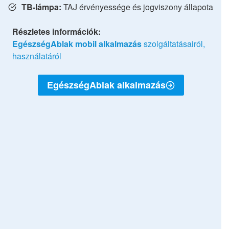
TB-lámpa:
TAJ érvényessége és jogviszony állapota
Részletes információk:
EgészségAblak mobil alkalmazás
szolgáltatásairól,
használatáról
EgészségAblak alkalmazás