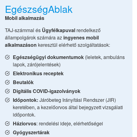
EgészségAblak
Mobil alkalmazás
TAJ-számmal és
Ügyfélkapuval
rendelkező
állampolgárok számára az
ingyenes mobil
alkalmazáson
keresztül elérhető szolgáltatások:
Egészségügyi dokumentumok
(leletek, ambuláns
lapok, zárójelentések)
Elektronikus receptek
Beutalók
Digitális COVID-igazolványok
Időpontok:
Járóbeteg Irányítási Rendszer (JIR)
keretében, a kezelőorvos által bejegyzett vizsgálati
időpontok.
Háziorvos
: rendelési ideje, elérhetőségei
Gyógyszertárak