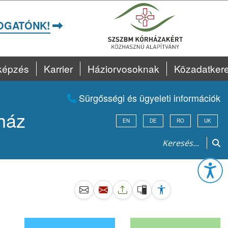
OGATÓNK!
képzés
Karrier
Háziorvosoknak
Közadatker
Sürgősségi és ügyeleti információk
ház
EN
DE
RO
UK
Esz