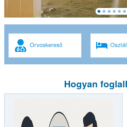
Orvoskereső
Osztál
Hogyan foglal