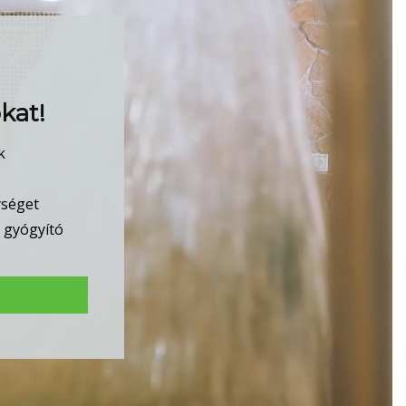
kat!
k
ységet
t gyógyító