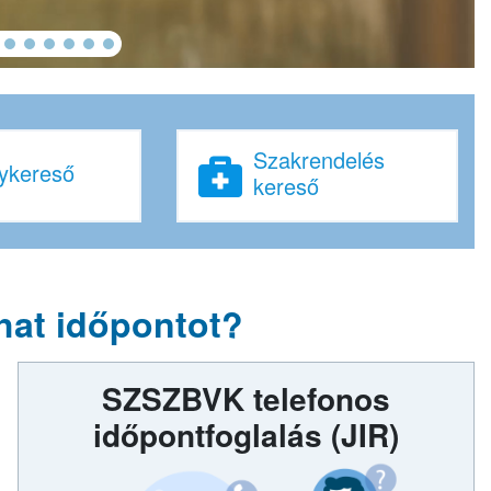
Szakrendelés
ykereső
kereső
hat időpontot?
SZSZBVK telefonos
időpontfoglalás
(JIR)