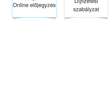
Díjfizetési
Online előjegyzés
szabályzat