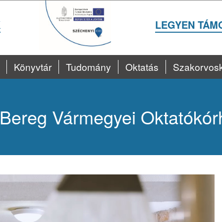
K
LEGYEN TÁM
Könyvtár
Tudomány
Oktatás
Szakorvos
Bereg Vármegyei Oktatókór