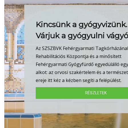
Kincsünk a gyógyvizünk.
Várjuk a gyógyulni vágyó
Az SZSZBVK Fehérgyarmati Tagkórházána
Rehabilitációs Központja és a minősített
Fehérgyarmati Gyógyfürdő egyedülálló eg
alkot: az orvosi szakértelem és a természe
ereje itt kéz a kézben segíti a felépülést.
RÉSZLETEK