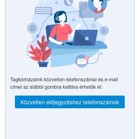
Tagkórházaink közvetlen telefonszámai és e-mail
címei az alábbi gombra kattitva érhetők el:
Közvetlen előjegyzéshez telefonszámok