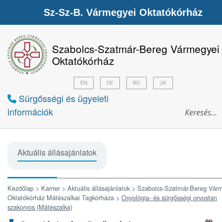
Sz-Sz-B. Vármegyei Oktatókórház
Szabolcs-Szatmár-Bereg Vármegyei
Oktatókórház
EN
DE
RO
UK
Sürgősségi és ügyeleti
információk
Aktuális állásajánlatok
Kezdőlap >
Karrier >
Aktuális állásajánlatok >
Szabolcs-Szatmár-Bereg Vár
Oktatókórház Mátészalkai Tagkórháza >
Oxyológia- és sürgősségi orvostan
szakorvos (Mátészalka)