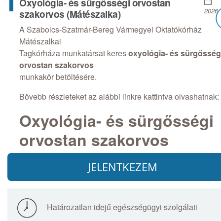
Oxyológia- és sürgősségi orvostan
2026.
szakorvos (Mátészalka)
A Szabolcs-Szatmár-Bereg Vármegyei Oktatókórház
Mátészalkai
Tagkórháza munkatársat keres
oxyológia- és sürgősség
orvostan szakorvos
munkakör betöltésére.
Bővebb részleteket az alábbi linkre kattintva olvashatnak:
Oxyológia- és sürgősségi
orvostan szakorvos
JELENTKEZEM
Határozatlan idejű egészségügyi szolgálati