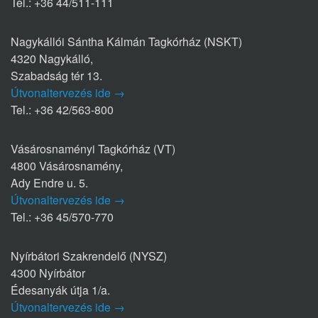
Tel.: +36 44/511-111
Nagykállói Sántha Kálmán Tagkórház (NSKT)
4320 Nagykálló,
Szabadság tér 13.
Útvonaltervezés ide →
Tel.: +36 42/563-800
Vásárosnaményi Tagkórház (VT)
4800 Vásárosnamény,
Ady Endre u. 5.
Útvonaltervezés ide →
Tel.: +36 45/570-770
Nyírbátori Szakrendelő (NYSZ)
4300 Nyírbátor
Édesanyák útja 1/a.
Útvonaltervezés ide →