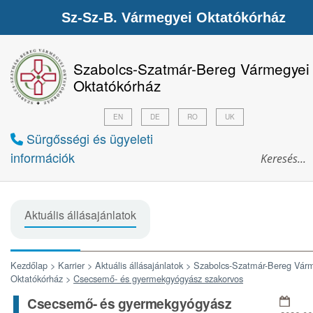
Sz-Sz-B. Vármegyei Oktatókórház
Szabolcs-Szatmár-Bereg Vármegyei
Oktatókórház
EN
DE
RO
UK
Sürgősségi és ügyeleti
információk
Aktuális állásajánlatok
Kezdőlap >
Karrier >
Aktuális állásajánlatok >
Szabolcs-Szatmár-Bereg Vár
Oktatókórház >
Csecsemő- és gyermekgyógyász szakorvos
Csecsemő- és gyermekgyógyász