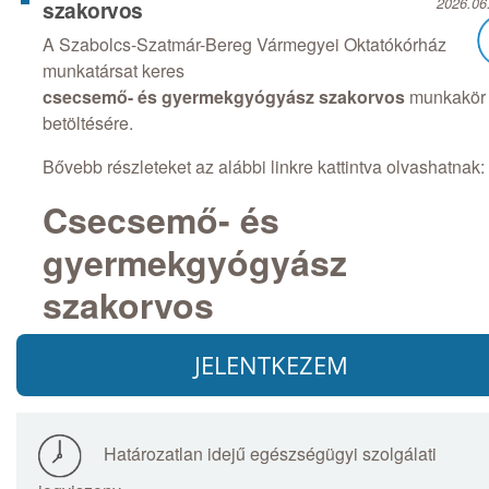
2026.06
szakorvos
A Szabolcs-Szatmár-Bereg Vármegyei Oktatókórház
munkatársat keres
csecsemő- és gyermekgyógyász szakorvos
munkakör
betöltésére.
Bővebb részleteket az alábbi linkre kattintva olvashatnak:
Csecsemő- és
gyermekgyógyász
szakorvos
JELENTKEZEM
Határozatlan idejű egészségügyi szolgálati