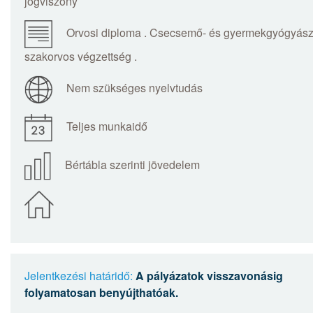
jogviszony
Orvosi diploma . Csecsemő- és gyermekgyógyás
szakorvos végzettség .
Nem szükséges nyelvtudás
Teljes munkaidő
Bértábla szerinti jövedelem
Jelentkezési határidő:
A pályázatok visszavonásig
folyamatosan benyújthatóak.