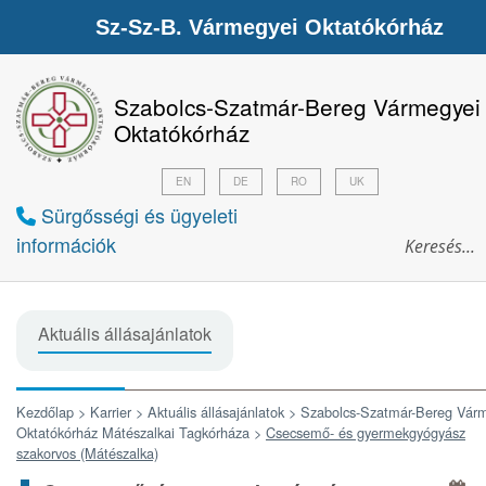
Sz-Sz-B. Vármegyei Oktatókórház
Szabolcs-Szatmár-Bereg Vármegyei
Oktatókórház
EN
DE
RO
UK
Sürgősségi és ügyeleti
információk
Aktuális állásajánlatok
Kezdőlap >
Karrier >
Aktuális állásajánlatok >
Szabolcs-Szatmár-Bereg Vár
Oktatókórház Mátészalkai Tagkórháza >
Csecsemő- és gyermekgyógyász
szakorvos (Mátészalka)