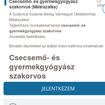
Csecsemő- és gyermekgyógyász
2026.
szakorvos (Mátészalka)
A Szabolcs-Szatmár-Bereg Vármegyei Oktatókórház
Mátészalkai
Tagkórháza munkatársat keres
csecsemő- és
gyermekgyógyász szakorvos
munkakör betöltésére.
Bővebb részleteket az alábbi linkre kattintva olvashatnak:
Csecsemő- és
gyermekgyógyász
szakorvos
JELENTKEZEM