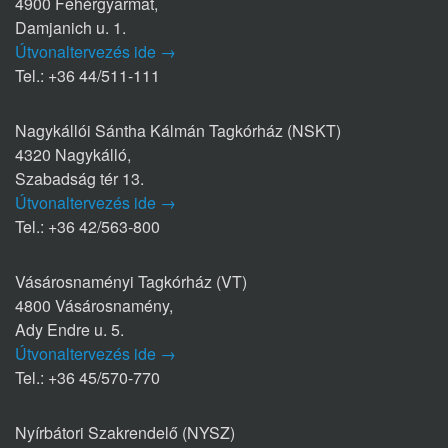
4900 Fehérgyarmat,
Damjanich u. 1.
Útvonaltervezés ide →
Tel.: +36 44/511-111
Nagykállói Sántha Kálmán Tagkórház (NSKT)
4320 Nagykálló,
Szabadság tér 13.
Útvonaltervezés ide →
Tel.: +36 42/563-800
Vásárosnaményi Tagkórház (VT)
4800 Vásárosnamény,
Ady Endre u. 5.
Útvonaltervezés ide →
Tel.: +36 45/570-770
Nyírbátori Szakrendelő (NYSZ)