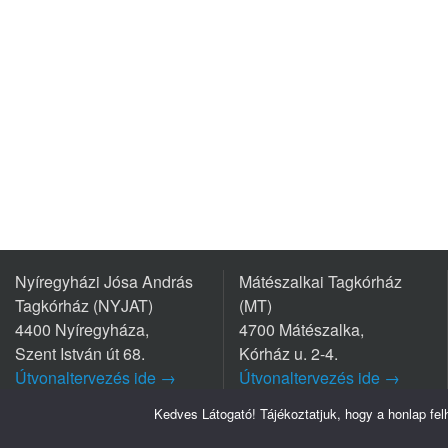
Nyíregyházi Jósa András
Mátészalkai Tagkórház
Tagkórház (NYJAT)
(MT)
4400 Nyíregyháza,
4700 Mátészalka,
Szent István út 68.
Kórház u. 2-4.
Útvonaltervezés ide →
Útvonaltervezés ide →
Tel.: +36 42/599 700
Tel.: +36 44/501-501
Kedves Látogató! Tájékoztatjuk, hogy a honlap fe