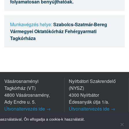
folyamatosan benyújthatóak.
Munkavégzés helye:
Szabolcs-Szatmár-Bereg
Vármegyei Oktatókórház Fehérgyarmati
Tagkórháza
Vásárosnaményi
Nyírbátori Szakrendelő
Tagkórház (VT)
(NYSZ)
4800 Vásárosnamény,
4300 Nyírbátor
Ady Endre u. 5.
Édesanyák útja 1/a.
Útvonaltervezés ide →
Útvonaltervezés ide →
Tel.: +36 45/570-770
Tel.: +36 42/281-711
sználatával, Ön elfogadja a cookie-k használatát.