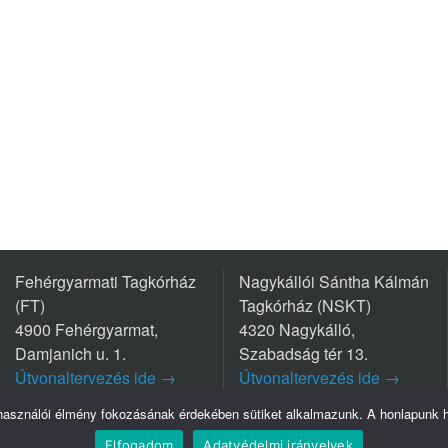
Fehérgyarmati Tagkórház
Nagykállói Sántha Kálmán
(FT)
Tagkórház (NSKT)
4900 Fehérgyarmat,
4320 Nagykálló,
Damjanich u. 1.
Szabadság tér 13.
Útvonaltervezés ide →
Útvonaltervezés ide →
Tel.: +36 44/511-111
Tel.: +36 42/563-800
lhasználói élmény fokozásának érdekében sütiket alkalmazunk. A honlapunk ha
Elfogadom
Adatvédelmi irányelvek