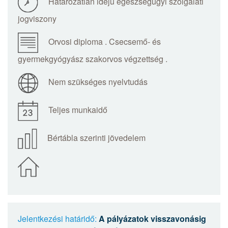
Határozatlan idejű egészségügyi szolgálati
jogviszony
Orvosi diploma . Csecsemő- és
gyermekgyógyász szakorvos végzettség .
Nem szükséges nyelvtudás
Teljes munkaidő
Bértábla szerinti jövedelem
Jelentkezési határidő:
A pályázatok visszavonásig