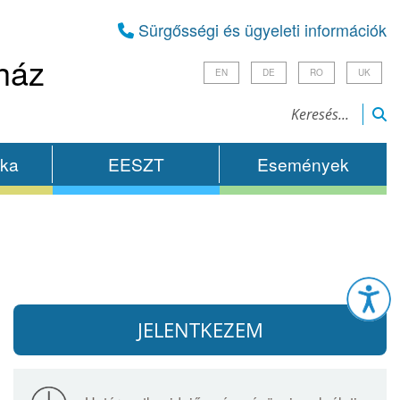
Sürgősségi és ügyeleti információk
ház
EN
DE
RO
UK
ika
EESZT
Események
Esz
JELENTKEZEM