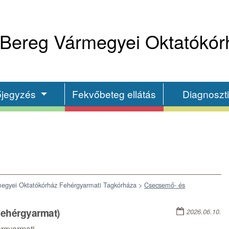
Bereg Vármegyei Oktatókór
őjegyzés
Fekvőbeteg ellátás
Diagnoszt
egyei Oktatókórház Fehérgyarmati Tagkórháza >
Csecsemő- és
ehérgyarmat)
2026.06.10.
rgyarmati