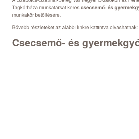
Tagkórháza munkatársat keres
csecsemő- és gyermekg
munkakör betöltésére.
Bővebb részleteket az alábbi linkre kattintva olvashatnak:
Csecsemő- és gyermekgyó