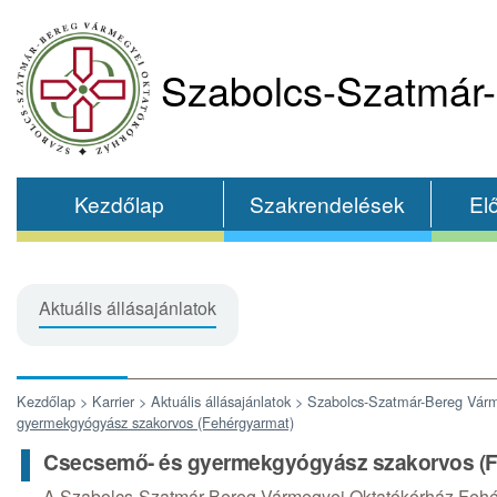
Szabolcs-Szatmár-
Kezdőlap
Szakrendelések
El
Aktuális állásajánlatok
Kezdőlap >
Karrier >
Aktuális állásajánlatok >
Szabolcs-Szatmár-Bereg Várm
gyermekgyógyász szakorvos (Fehérgyarmat)
Csecsemő- és gyermekgyógyász szakorvos (F
A Szabolcs-Szatmár-Bereg Vármegyei Oktatókórház Fehé